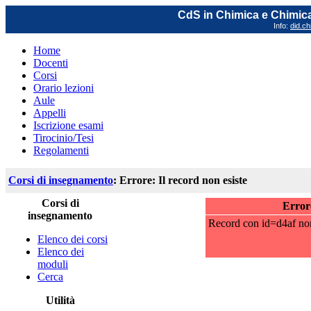
CdS in Chimica e Chimica
Info:
did.ch
Home
Docenti
Corsi
Orario lezioni
Aule
Appelli
Iscrizione esami
Tirocinio/Tesi
Regolamenti
Corsi di insegnamento
: Errore: Il record non esiste
Corsi di
Errore
insegnamento
Record con id=d4af non 
Elenco dei corsi
Elenco dei
moduli
Cerca
Utilità