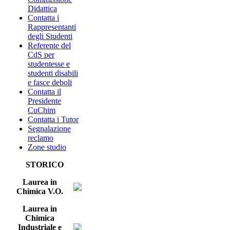
Didattica
Contatta i
Rappresentanti
degli Studenti
Referente del
CdS per
studentesse e
studenti disabili
e fasce deboli
Contatta il
Presidente
CuChim
Contatta i Tutor
Segnalazione
reclamo
Zone studio
STORICO
Laurea in
Chimica V.O.
Laurea in
Chimica
Industriale e