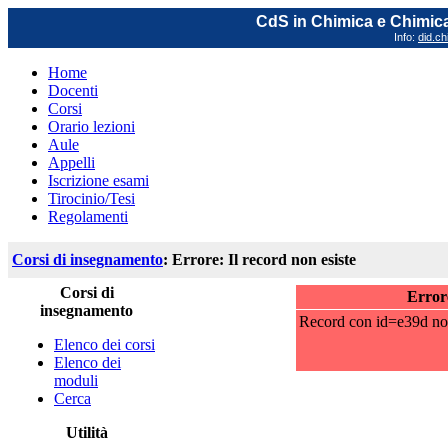
CdS in Chimica e Chimica
Info:
did.ch
Home
Docenti
Corsi
Orario lezioni
Aule
Appelli
Iscrizione esami
Tirocinio/Tesi
Regolamenti
Corsi di insegnamento
: Errore: Il record non esiste
Corsi di
Errore
insegnamento
Record con id=e39d non 
Elenco dei corsi
Elenco dei
moduli
Cerca
Utilità