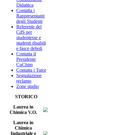
Didattica
Contatta i
Rappresentanti
degli Studenti
Referente del
CdS per
studentesse e
studenti disabili
e fasce deboli
Contatta il
Presidente
CuChim
Contatta i Tutor
Segnalazione
reclamo
Zone studio
STORICO
Laurea in
Chimica V.O.
Laurea in
Chimica
Industriale e