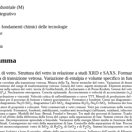
dustriale (M)
tegrativo
fondamenti chimici delle tecnologie
le
ia
amma
 di vetro. Struttura del vetro in relazione a studi XRD e SAXS. Formazio
 di transizione vetrosa. Variazione di entalpia e volume specifico in fu
correlate alla transizione vetrosa. Misura della Tg. Storie termiche del vetro. Variazioni di dens
interno del range di trasformazione vetrosa. Genesi del vetro: aspetti strutturali. Elementi struttura
esi sulla natura dei vetri: teoria di Goldschmidt, di Zachariasen e di Porai-Koshits. Genesi del vet
(
F
). Nucleazione eterogenea. Crescita epitassiale. Accrescimento e velocità di accrescimento (
v
n
a
ucleazione e viscosità. Velocità critica di raffreddamento e curve TTT. Metodi di produzione de
ime per il processo di fusione e fattore gravimetrico. Formatori e fondenti. Cenni sui diagrammi d
 d
iagramma Na
O-SiO
; diagramma CaO-SiO
; diagramma Al
O
-Na
O-SiO
. Influenza dei fon
2
2
2
2
3
2
2
atori di proprietà e coloranti. Vetri commerciali e vetri comuni. Vetri per costruzione nelle nor
oprietà. Formatori; fondenti; stabilizzanti; coadiuvanti tecnologici (affinanti, ossidanti, riducenti
ma a ragno. Modelli del fuso: Bernal, Frenkel e Stewart. Tre stadi dei processi di fusione. Trasfo
el ed effetto della differenza della forza del campo sulla separazione di fase. Sistemi vetrosi che
ione. Decomposizione spinodale e binodale. Variazioni delle energie libere medie in funzione del
finali. Conseguenze sui vetri della separazione di fase. Controllo della separazione di fase. Proce
etri monocomponenti: vetro di SiO
; di B
O
; di GeO
e di P
O
. Sistemi bicomponente con la 
2
2
3
2
2
5
emi fosfatici a base di piombo, effetto della retropolarizzazione. Influenza dell’ossido di Allumin