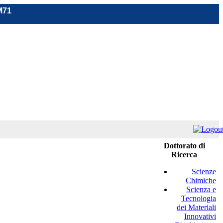
M71
Dottorato di
Ricerca
Scienze
Chimiche
Scienza e
Tecnologia
dei Materiali
Innovativi