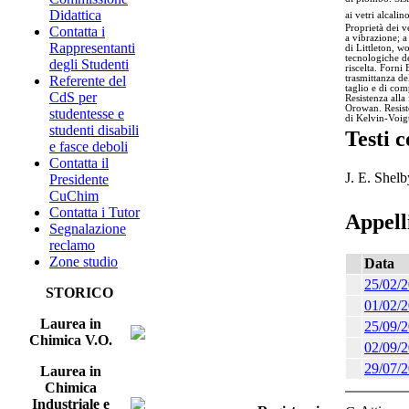
Didattica
ai vetri alcalin
Proprietà dei 
Contatta i
a vibrazione; a
Rappresentanti
di Littleton, 
tecnologiche de
degli Studenti
riscelta. Forni
Referente del
trasmittanza de
taglio e di co
CdS per
Resistenza alla
Orowan. Resiste
studentesse e
di Kelvin-Voig
studenti disabili
Testi c
e fasce deboli
Contatta il
J. E. Shel
Presidente
CuChim
Contatta i Tutor
Appell
Segnalazione
reclamo
Zone studio
Data
25/02/
STORICO
01/02/
Laurea in
25/09/
Chimica V.O.
02/09/
29/07/
Laurea in
Chimica
Industriale e