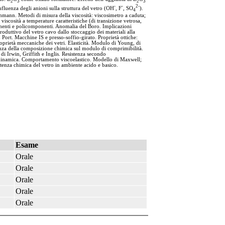
2
3
2
3
-
-
2-
Influenza degli anioni sulla struttura del vetro (OH
, F
, SO
).
4
mmann. Metodi di misura della viscosità: viscosimetro a caduta;
viscosità a temperature caratteristiche (di transizione vetrosa,
nenti e policomponenti. Anomalia del Boro. Implicazioni
roduttivo del vetro cavo dallo stoccaggio dei materiali alla
d Port. Macchine IS e presso-soffio-girato. Proprietà ottiche:
 Proprietà meccaniche dei vetri. Elasticità. Modulo di Young, di
uenza della composizione chimica sul modulo di comprimibilità.
 di Irwin, Griffith e Inglis. Resistenza secondo
a e dinamica. Comportamento viscoelastico. Modello di Maxwell;
tenza chimica del vetro in ambiente acido e basico.
Esame
Orale
Orale
Orale
Orale
Orale