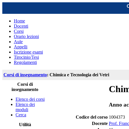
C
Home
Docenti
Corsi
Orario lezioni
Aule
Appelli
Iscrizione esami
Tirocinio/Tesi
Regolamenti
Corsi di insegnamento
: Chimica e Tecnologia dei Vetri
Corsi di
Chimi
insegnamento
Elenco dei corsi
Anno ac
Elenco dei
moduli
Cerca
Codice del corso
1004373
Docente
Prof. Fran
Utilità