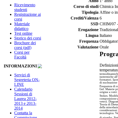
Anno
1° anno
Ricevimento
Corso di studi
Chimica In
studenti
Tipologia
Affine o in
Registrazione ai
Crediti/Valenza
6
corsi
Materiale
SSD
CHIM/07 - 
didattico
Erogazione
Tradiziona
Test online
Lingua
Italiano
Storico dei corsi
Frequenza
Obbligator
Brochure dei
Valutazione
Orale
corsi (pdf)
Corsi per
Progr
Facoltà
Definizioni
INFORMAZIONI
temperatura
termodinamiche 
Servizi di
isotermiche all’
Segreteria ON-
formatori. Ipot
di nucleazione 
LINE
Frequenza di n
Calendario
Gel. Materie pr
origine a vetri:
Sessioni di
Stokes. Modific
Laurea 2012-
composizione-pr
vetro). Diagram
2013 e 2013-
Teoria di Dietz
2014
della miscelaz
considerazioni 
Contatta la
tecnologica. V
Commissione
di piombo. Sist