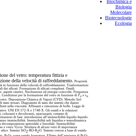
Biochimica e
Biologia
Molecolare
Biotecnologie
Ecologia
ne del vetro: temperatura fittizia e
nzione della velocità di raffreddamento.
Proprietà
ità in funzione della velocità di raffreddamento. Trasformazioni
li dei silicati. Formazione di silicati complessi. Ossidi
ro: aspetti cinetici. Nucleazione ed energie coinvolte.
Frequenza
). Condizioni per la formazione del vetro in funzione di
F
e
v
.
n
a
l vetro. Deposizione Chimica di Vapori (CVD). Metodo Sol-
i stato ternari.
Diagrammi di stato dei sistemi che danno
denti sulla viscosità. Affinanti e rimozione di bolle. Legge di
mative: UNI EN 572-X e 1748-X. Gli ossidi e le relazioni
, coloranti e decoloranti, opacizzanti, rottame di
rmazioni di fase: introduzione all’immiscibilità liquido-liquido.
 danno immiscibilità. Immiscibilità sub liquidus e temodinamica
la decomposizione spinodale o binodale. Immiscibilità:
sso e vetro Vycor.
Struttura di alcuni vetri di importanza
silice. Sistemi SiO
-RO-R
O. Sistemi vetrosi a base di ossido
2
2
io. B
O
come ossido formatore. Effetto dell’aggiunta di B
O