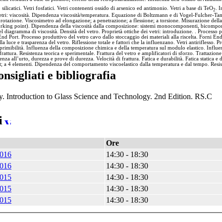
o silicatici. Vetri fosfatici. Vetri contenenti ossido di arsenico ed antimonio. Vetri a base di TeO
. 
2
vetri: viscosità. Dipendenza viscosità/temperatura. Equazione di Boltzmann e di Vogel-Fulcher-Ta
 rotazione. Viscosimetro ad elongazione; a penetrazione; a flessione; a torsione. Misurazione della 
working point). Dipendenza della viscosità dalla composizione: sistemi monocomponenti, bicompo
l diagramma di viscosità. Densità del vetro. Proprietà ottiche dei vetri: introduzione. . Processo p
 End Port. Processo produttivo del vetro cavo dallo stoccaggio dei materiali alla riscelta. Forni En
lla luce e trasparenza del vetro. Riflessione totale e fattori che la influenzano. Vetri antiriflesso.
mprimibilità. Influenza della composizione chimica e della temperatura sul modulo elastico. Infl
 frattura. Resistenza teorica e sperimentale.
Frattura del vetro e amplificatori di sforzo. Trattazione
nza all’urto, durezza e prove di durezza. Velocità di frattura. Fatica e durabilità. Fatica static
t; a 4 elementi. Dipendenza del comportamento viscoelastico dalla temperatura e dal tempo. Resis
onsigliati e bibliografia
by. Introduction to Glass Science and Technology. 2nd Edition. RS.C
i
Ore
2016
14:30 - 18:30
2016
14:30 - 18:30
2015
14:30 - 18:30
2015
14:30 - 18:30
2015
14:30 - 18:30