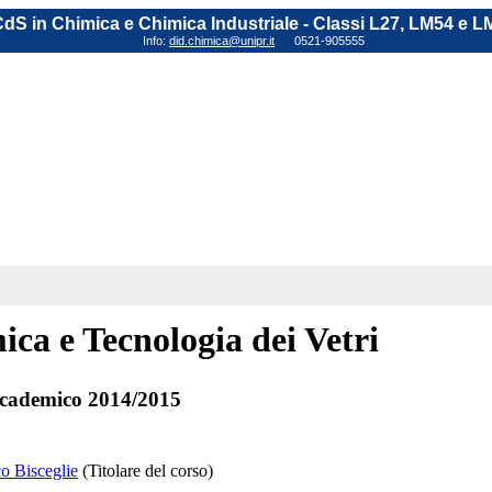
dS in Chimica e Chimica Industriale - Classi L27, LM54 e L
Info:
did.chimica@unipr.it
0521-905555
ca e Tecnologia dei Vetri
cademico 2014/2015
co Bisceglie
(Titolare del corso)