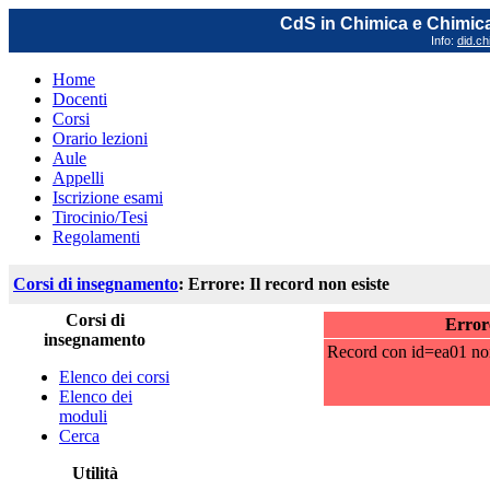
CdS in Chimica e Chimica
Info:
did.ch
Home
Docenti
Corsi
Orario lezioni
Aule
Appelli
Iscrizione esami
Tirocinio/Tesi
Regolamenti
Corsi di insegnamento
: Errore: Il record non esiste
Corsi di
Errore
insegnamento
Record con id=ea01 non 
Elenco dei corsi
Elenco dei
moduli
Cerca
Utilità