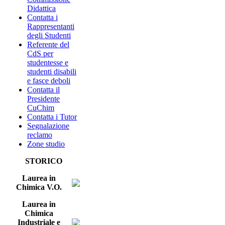
Didattica
Contatta i
Rappresentanti
degli Studenti
Referente del
CdS per
studentesse e
studenti disabili
e fasce deboli
Contatta il
Presidente
CuChim
Contatta i Tutor
Segnalazione
reclamo
Zone studio
STORICO
Laurea in
Chimica V.O.
Laurea in
Chimica
Industriale e