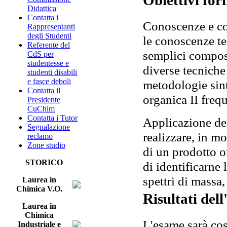
Obiettivi for
Didattica
Contatta i
Conoscenze e com
Rappresentanti
degli Studenti
le conoscenze te
Referente del
semplici compost
CdS per
studentesse e
diverse tecniche 
studenti disabili
e fasce deboli
metodologie sint
Contatta il
organica II frequ
Presidente
CuChim
Contatta i Tutor
Applicazione del
Segnalazione
realizzare, in m
reclamo
Zone studio
di un prodotto o
STORICO
di identificarne 
spettri di mass
Laurea in
Chimica V.O.
Risultati del
Laurea in
Chimica
L'esame sarà cos
Industriale e