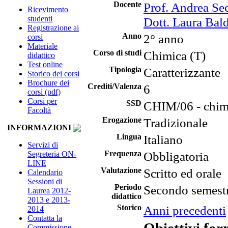
Docente
Prof. Andrea Se
Ricevimento
studenti
Dott. Laura Bald
Registrazione ai
Anno
2° anno
corsi
Materiale
Corso di studi
Chimica (T)
didattico
Test online
Tipologia
Caratterizzante
Storico dei corsi
Brochure dei
Crediti/Valenza
6
corsi (pdf)
Corsi per
SSD
CHIM/06 - chim
Facoltà
Erogazione
Tradizionale
INFORMAZIONI
Lingua
Italiano
Servizi di
Frequenza
Obbligatoria
Segreteria ON-
LINE
Valutazione
Scritto ed orale
Calendario
Sessioni di
Periodo
Secondo semest
Laurea 2012-
didattico
2013 e 2013-
Storico
Anni precedenti
2014
Contatta la
Commissione