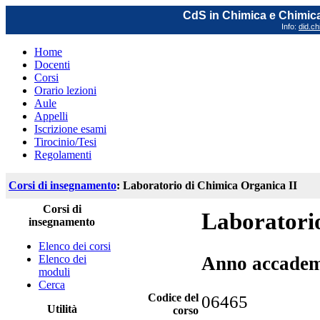
CdS in Chimica e Chimica
Info:
did.ch
Home
Docenti
Corsi
Orario lezioni
Aule
Appelli
Iscrizione esami
Tirocinio/Tesi
Regolamenti
Corsi di insegnamento
: Laboratorio di Chimica Organica II
Corsi di
Laboratorio
insegnamento
Elenco dei corsi
Elenco dei
Anno accadem
moduli
Cerca
Codice del
06465
Utilità
corso