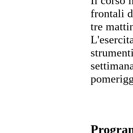
Il corso 
frontali d
tre matti
L'esercit
strumenti
settimana
pomerig
Progr