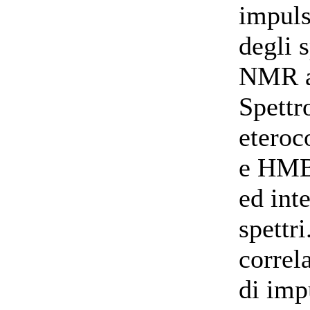
impuls
degli 
NMR a
Spett
etero
e HMB
ed int
spettr
correl
di imp