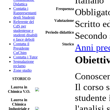
Italiano
Didattica
Contatta i
Frequenza
Obbligat
Rappresentanti
degli Studenti
Valutazione
Scritto e
Referente del
CdS per
studentesse e
Periodo didattico
Secondo 
studenti disabili
e fasce deboli
Contatta il
Storico
Anni pre
Presidente
CuChim
Obiettiv
Contatta i Tutor
Segnalazione
reclamo
Zone studio
Conoscen
STORICO
Il corso 
Laurea in
Chimica V.O.
studente 
Laurea in
Chimica
l'analisi
Industriale e