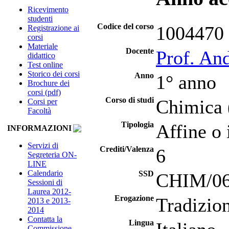
Ricevimento
studenti
Codice del corso
1004470
Registrazione ai
corsi
Materiale
Docente
Prof. An
didattico
Test online
Storico dei corsi
Anno
1° anno
Brochure dei
corsi (pdf)
Corso di studi
Chimica
Corsi per
Facoltà
Tipologia
Affine o 
INFORMAZIONI
Servizi di
Crediti/Valenza
6
Segreteria ON-
LINE
Calendario
SSD
CHIM/06 
Sessioni di
Laurea 2012-
Erogazione
Tradizio
2013 e 2013-
2014
Contatta la
Lingua
Commissione