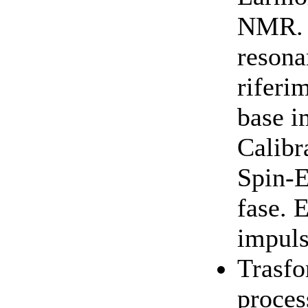
NMR. I
resona
riferi
base i
Calibr
Spin-E
fase. 
impuls
Trasfo
proces