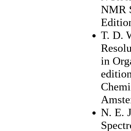
NMR S
Editio
T. D. 
Resol
in Org
editio
Chemis
Amste
N. E.
Spectr