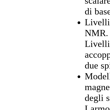
scalar
di bas
Livelli
NMR. S
Livell
accopp
due sp
Modell
magnet
degli 
Larmor