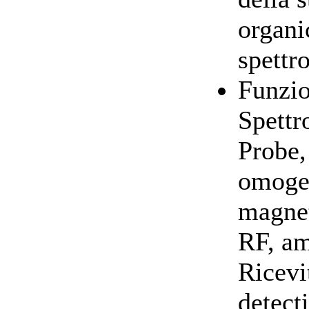
organi
spett
Funzi
Spett
Probe,
omoge
magnet
RF, am
Ricevi
detect