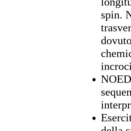
longit
spin. 
trasve
dovuto
chemic
incroc
NOEDi
sequen
interp
Eserci
della 