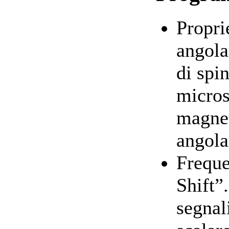
Propri
angola
di spi
micros
magne
angola
Frequ
Shift”
segnal