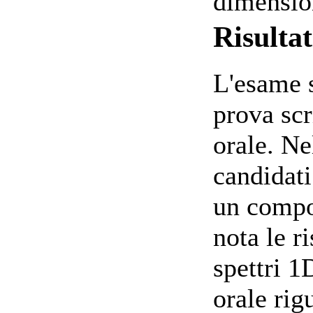
dimensio
Risulta
L'esame s
prova scr
orale. Ne
candidat
un compos
nota le r
spettri 
orale ri