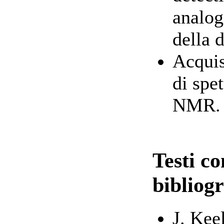
analog
della 
Acquis
di spe
NMR.
Testi co
bibliogr
J. Kee