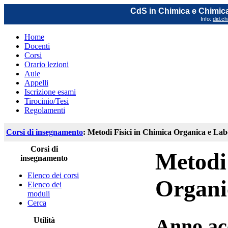
CdS in Chimica e Chimica
Info:
did.ch
Home
Docenti
Corsi
Orario lezioni
Aule
Appelli
Iscrizione esami
Tirocinio/Tesi
Regolamenti
Corsi di insegnamento
: Metodi Fisici in Chimica Organica e Lab
Corsi di
Metodi 
insegnamento
Elenco dei corsi
Organi
Elenco dei
moduli
Cerca
Anno ac
Utilità