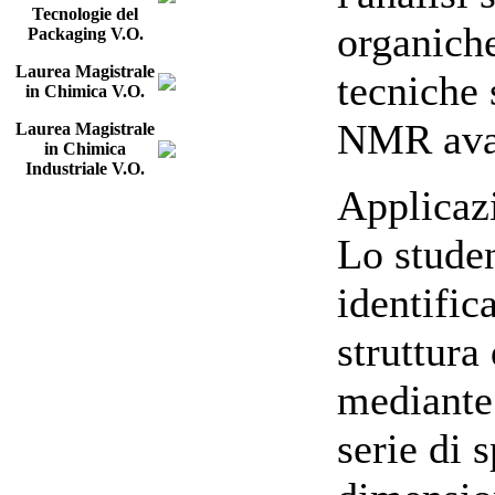
Tecnologie del
organich
Packaging V.O.
Laurea Magistrale
tecniche
in Chimica V.O.
NMR ava
Laurea Magistrale
in Chimica
Industriale V.O.
Applicaz
Lo studen
identifi
struttura
mediante 
serie di 