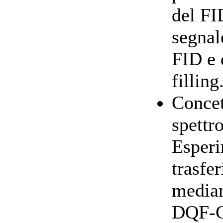
del FI
segnal
FID e 
filling
Concet
spett
Esper
trasfe
median
DQF-C