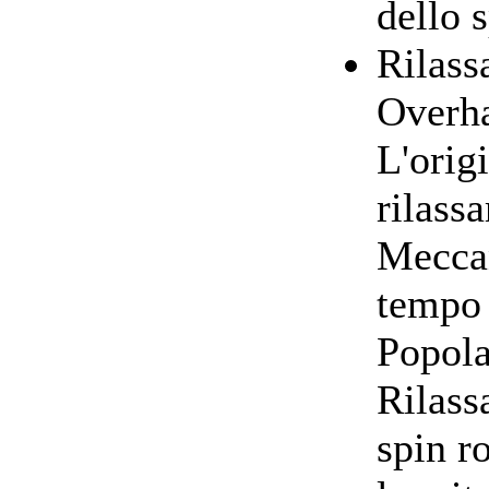
dello s
Rilass
Overh
L'orig
rilass
Meccan
tempo 
Popola
Rilass
spin r