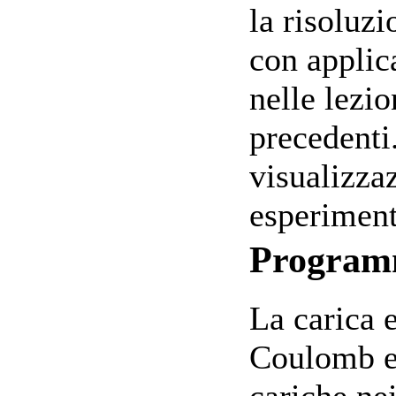
la risoluz
con applica
nelle lezi
precedenti
visualizza
esperiment
Progra
La carica e
Coulomb e
cariche ne