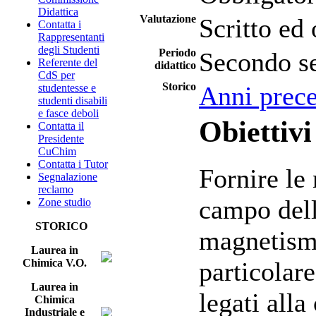
Didattica
Valutazione
Scritto ed 
Contatta i
Rappresentanti
degli Studenti
Periodo
Secondo s
Referente del
didattico
CdS per
Storico
Anni prece
studentesse e
studenti disabili
e fasce deboli
Obiettivi
Contatta il
Presidente
CuChim
Contatta i Tutor
Fornire le
Segnalazione
reclamo
campo dell'
Zone studio
STORICO
magnetismo
Laurea in
particolare
Chimica V.O.
Laurea in
legati alla
Chimica
Industriale e