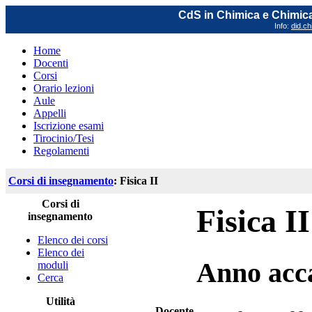
CdS in Chimica e Chimica
Info:
did.ch
Home
Docenti
Corsi
Orario lezioni
Aule
Appelli
Iscrizione esami
Tirocinio/Tesi
Regolamenti
Corsi di insegnamento
: Fisica II
Corsi di
Fisica II
insegnamento
Elenco dei corsi
Elenco dei
Anno acc
moduli
Cerca
Utilità
Docente