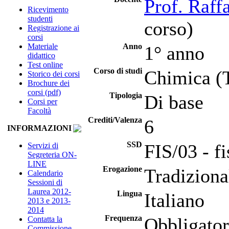
Prof. Raff
Ricevimento
studenti
corso)
Registrazione ai
corsi
Materiale
Anno
1° anno
didattico
Test online
Corso di studi
Chimica (
Storico dei corsi
Brochure dei
corsi (pdf)
Tipologia
Di base
Corsi per
Facoltà
Crediti/Valenza
6
INFORMAZIONI
SSD
FIS/03 - fi
Servizi di
Segreteria ON-
LINE
Erogazione
Tradiziona
Calendario
Sessioni di
Laurea 2012-
Lingua
Italiano
2013 e 2013-
2014
Frequenza
Obbligator
Contatta la
Commissione