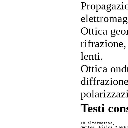
Propagazio
elettromag
Ottica geom
rifrazione,
lenti.
Ottica ondu
diffrazione
polarizzaz
Testi cons
In alternativa, 
Gettys, Fisica 2 McG