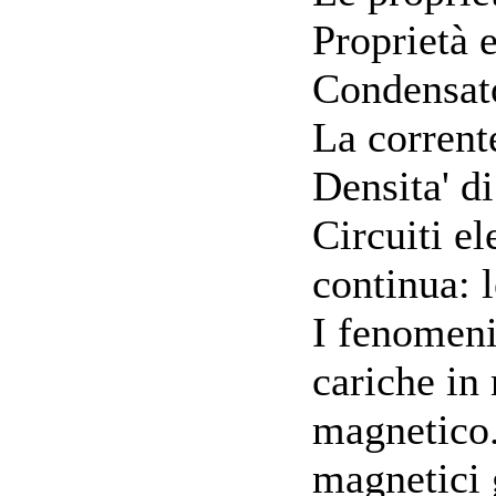
Proprietà e
Condensator
La corrente
Densita' d
Circuiti el
continua: l
I fenomeni 
cariche in
magnetico.
magnetici 