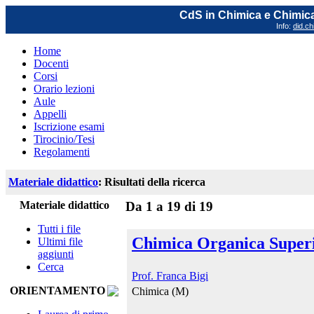
CdS in Chimica e Chimica
Info:
did.ch
Home
Docenti
Corsi
Orario lezioni
Aule
Appelli
Iscrizione esami
Tirocinio/Tesi
Regolamenti
Materiale didattico
: Risultati della ricerca
Materiale didattico
Da 1 a 19 di 19
Tutti i file
Chimica Organica Super
Ultimi file
aggiunti
Cerca
Prof. Franca Bigi
ORIENTAMENTO
Chimica (M)