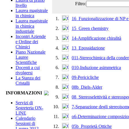
Laurea di primo
Filtro:
livello
Laurea magistrale
in chimica
1.
16_Funzionalizzazione di NP e 
Laurea magistrale
in chimica
2.
15_Green chemistry
industriale
Incontri Aziende
3.
14-Amplificazione chiralità
e Ordine dei
Chimici
4.
13_Epossidazione
Piano Nazionale
Lauree
5.
011-Stereochimica della conden
Scientifiche
6.
010-Induzione asimmetrica
Docenti a cui
rivolgersi
7.
09-Pericicliche
La Stanza dei
Cristalli
8.
08b_Diels-Alder
INFORMAZIONI
9.
08_Stereoselettività e stereospe
Servizi di
10.
7-Separazione degli stereoisom
Segreteria ON-
LINE
11.
o6-Determinazione composizio
Calendario
Sessioni di
12.
05b_Proprietà Ottiche
Laurea 2012-