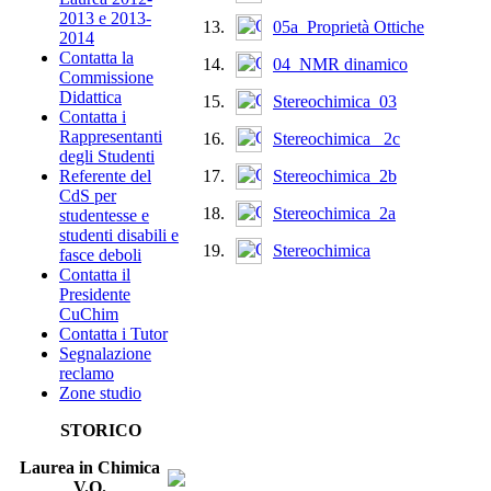
2013 e 2013-
13.
05a_Proprietà Ottiche
2014
Contatta la
14.
04_NMR dinamico
Commissione
Didattica
15.
Stereochimica_03
Contatta i
Rappresentanti
16.
Stereochimica _2c
degli Studenti
17.
Stereochimica_2b
Referente del
CdS per
18.
Stereochimica_2a
studentesse e
studenti disabili e
19.
Stereochimica
fasce deboli
Contatta il
Presidente
CuChim
Contatta i Tutor
Segnalazione
reclamo
Zone studio
STORICO
Laurea in Chimica
V.O.