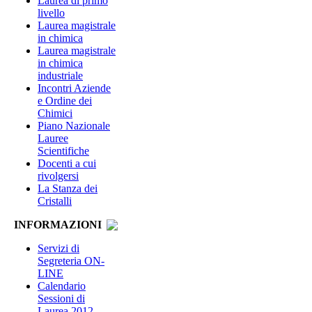
Laurea di primo
livello
Laurea magistrale
in chimica
Laurea magistrale
in chimica
industriale
Incontri Aziende
e Ordine dei
Chimici
Piano Nazionale
Lauree
Scientifiche
Docenti a cui
rivolgersi
La Stanza dei
Cristalli
INFORMAZIONI
Servizi di
Segreteria ON-
LINE
Calendario
Sessioni di
Laurea 2012-