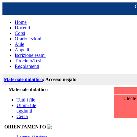
C
Home
Docenti
Corsi
Orario lezioni
Aule
Appelli
Iscrizione esami
Tirocinio/Tesi
Regolamenti
Materiale didattico
: Accesso negato
Materiale didattico
Utent
Tutti i file
Ultimi file
aggiunti
Cerca
ORIENTAMENTO