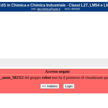
dS in Chimica e Chimica Industriale - Classi L27, LM54 e L
Info:
did.chimica@unipr.it
0521-905555
Accesso negato
e
_anon_582112
del gruppo
robot
non ha il permesso di visualizzare qu