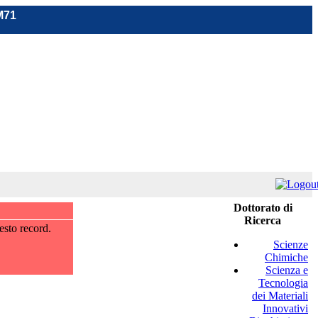
M71
Dottorato di
Ricerca
esto record.
Scienze
Chimiche
Scienza e
Tecnologia
dei Materiali
Innovativi