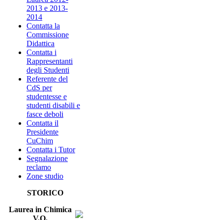
2013 e 2013-
2014
Contatta la
Commissione
Didattica
Contatta i
Rappresentanti
degli Studenti
Referente del
CdS per
studentesse e
studenti disabili e
fasce deboli
Contatta il
Presidente
CuChim
Contatta i Tutor
Segnalazione
reclamo
Zone studio
STORICO
Laurea in Chimica
V.O.