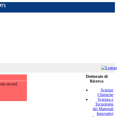
M71
Dottorato di
Ricerca
sto record.
Scienze
Chimiche
Scienza e
Tecnologia
dei Materiali
Innovativi