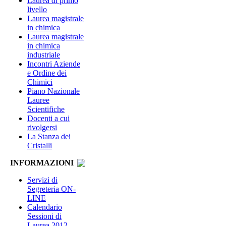
Laurea di primo
livello
Laurea magistrale
in chimica
Laurea magistrale
in chimica
industriale
Incontri Aziende
e Ordine dei
Chimici
Piano Nazionale
Lauree
Scientifiche
Docenti a cui
rivolgersi
La Stanza dei
Cristalli
INFORMAZIONI
Servizi di
Segreteria ON-
LINE
Calendario
Sessioni di
Laurea 2012-