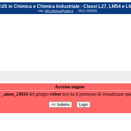
dS in Chimica e Chimica Industriale - Classi L27, LM54 e L
Info:
did.chimica@unipr.it
0521-905555
Accesso negato
e
_anon_24924
del gruppo
robot
non ha il permesso di visualizzare que