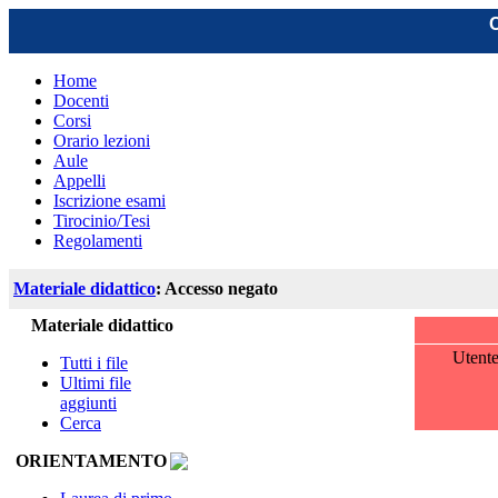
C
Home
Docenti
Corsi
Orario lezioni
Aule
Appelli
Iscrizione esami
Tirocinio/Tesi
Regolamenti
Materiale didattico
: Accesso negato
Materiale didattico
Utent
Tutti i file
Ultimi file
aggiunti
Cerca
ORIENTAMENTO