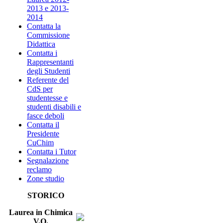
2013 e 2013-
2014
Contatta la
Commissione
Didattica
Contatta i
Rappresentanti
degli Studenti
Referente del
CdS per
studentesse e
studenti disabili e
fasce deboli
Contatta il
Presidente
CuChim
Contatta i Tutor
Segnalazione
reclamo
Zone studio
STORICO
Laurea in Chimica
V.O.