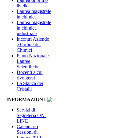
Laurea di primo
livello
Laurea magistrale
in chimica
Laurea magistrale
in chimica
industriale
Incontri Aziende
e Ordine dei
Chimici
Piano Nazionale
Lauree
Scientifiche
Docenti a cui
rivolgersi
La Stanza dei
Cristalli
INFORMAZIONI
Servizi di
Segreteria ON-
LINE
Calendario
Sessioni di
Laurea 2012-