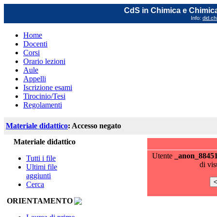
CdS in Chimica e Chimica
Info:
did.ch
Home
Docenti
Corsi
Orario lezioni
Aule
Appelli
Iscrizione esami
Tirocinio/Tesi
Regolamenti
Materiale didattico
: Accesso negato
Materiale didattico
Utente
_anon_8845
Tutti i file
di vi
Ultimi file
aggiunti
Cerca
ORIENTAMENTO