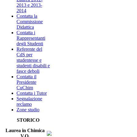
2013 e 2013-
2014
Contatta la
Commissione
Didattica
Contatta i
Rappresentanti
degli Studenti
Referente del
CdS per
studentesse e
studenti disabili e
fasce deboli
Contatta il
Presidente
CuChim
Contatta i Tutor
Segnalazione
reclamo
Zone studio
STORICO
Laurea in Chimica
V.O.