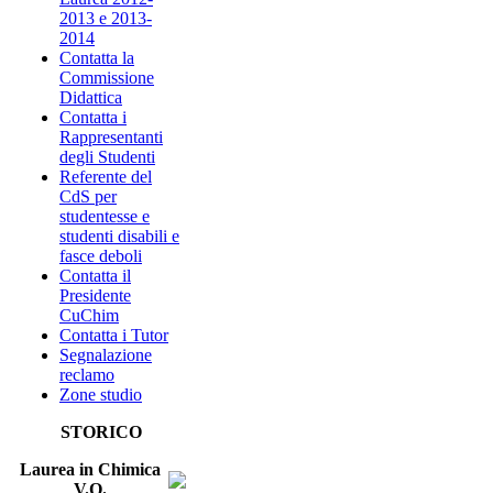
2013 e 2013-
2014
Contatta la
Commissione
Didattica
Contatta i
Rappresentanti
degli Studenti
Referente del
CdS per
studentesse e
studenti disabili e
fasce deboli
Contatta il
Presidente
CuChim
Contatta i Tutor
Segnalazione
reclamo
Zone studio
STORICO
Laurea in Chimica
V.O.