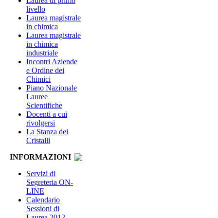
Laurea di primo
livello
Laurea magistrale
in chimica
Laurea magistrale
in chimica
industriale
Incontri Aziende
e Ordine dei
Chimici
Piano Nazionale
Lauree
Scientifiche
Docenti a cui
rivolgersi
La Stanza dei
Cristalli
INFORMAZIONI
Servizi di
Segreteria ON-
LINE
Calendario
Sessioni di
Laurea 2012-