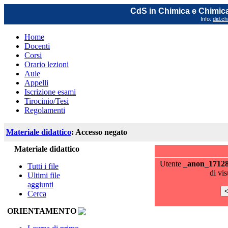
CdS in Chimica e Chimica
Info:
did.ch
Home
Docenti
Corsi
Orario lezioni
Aule
Appelli
Iscrizione esami
Tirocinio/Tesi
Regolamenti
Materiale didattico
: Accesso negato
Materiale didattico
Utente
_anon_1712
Tutti i file
di vi
Ultimi file
aggiunti
Cerca
ORIENTAMENTO