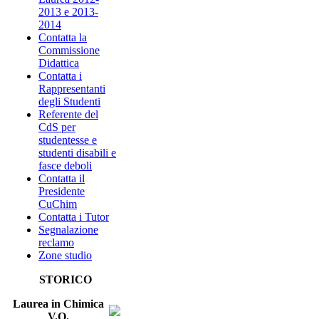
2013 e 2013-
2014
Contatta la
Commissione
Didattica
Contatta i
Rappresentanti
degli Studenti
Referente del
CdS per
studentesse e
studenti disabili e
fasce deboli
Contatta il
Presidente
CuChim
Contatta i Tutor
Segnalazione
reclamo
Zone studio
STORICO
Laurea in Chimica
V.O.