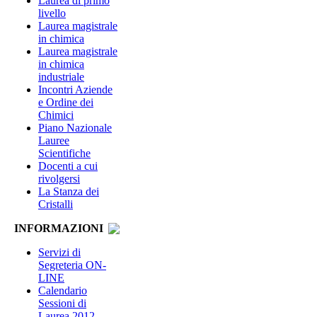
Laurea di primo
livello
Laurea magistrale
in chimica
Laurea magistrale
in chimica
industriale
Incontri Aziende
e Ordine dei
Chimici
Piano Nazionale
Lauree
Scientifiche
Docenti a cui
rivolgersi
La Stanza dei
Cristalli
INFORMAZIONI
Servizi di
Segreteria ON-
LINE
Calendario
Sessioni di
Laurea 2012-