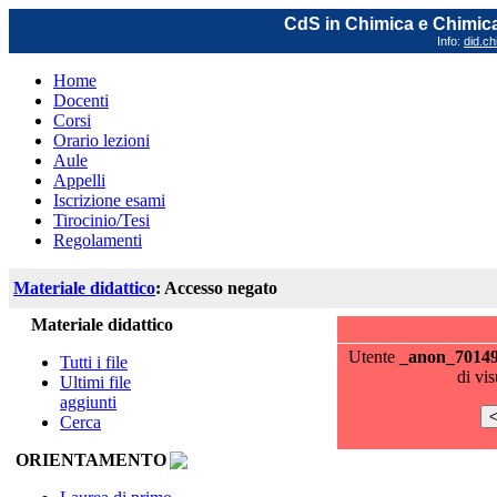
CdS in Chimica e Chimica
Info:
did.ch
Home
Docenti
Corsi
Orario lezioni
Aule
Appelli
Iscrizione esami
Tirocinio/Tesi
Regolamenti
Materiale didattico
: Accesso negato
Materiale didattico
Utente
_anon_7014
Tutti i file
di vi
Ultimi file
aggiunti
Cerca
ORIENTAMENTO