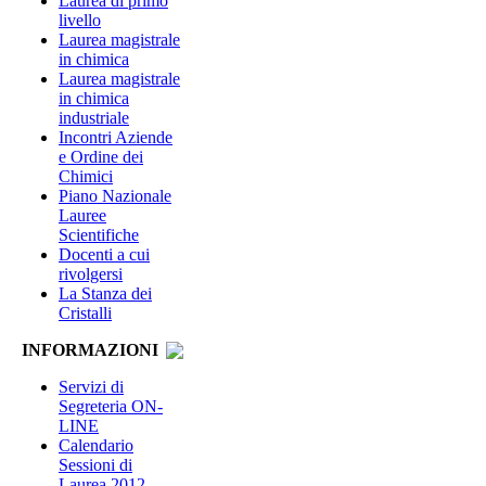
Laurea di primo
livello
Laurea magistrale
in chimica
Laurea magistrale
in chimica
industriale
Incontri Aziende
e Ordine dei
Chimici
Piano Nazionale
Lauree
Scientifiche
Docenti a cui
rivolgersi
La Stanza dei
Cristalli
INFORMAZIONI
Servizi di
Segreteria ON-
LINE
Calendario
Sessioni di
Laurea 2012-