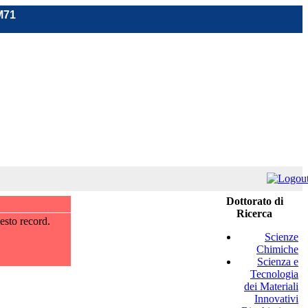
M71
Dottorato di
Ricerca
esto record.
Scienze
Chimiche
Scienza e
Tecnologia
dei Materiali
Innovativi