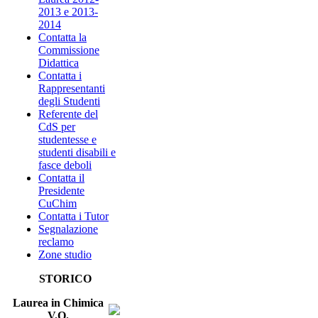
2013 e 2013-
2014
Contatta la
Commissione
Didattica
Contatta i
Rappresentanti
degli Studenti
Referente del
CdS per
studentesse e
studenti disabili e
fasce deboli
Contatta il
Presidente
CuChim
Contatta i Tutor
Segnalazione
reclamo
Zone studio
STORICO
Laurea in Chimica
V.O.