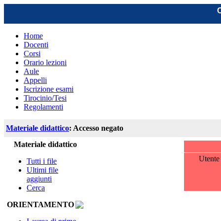
C
Home
Docenti
Corsi
Orario lezioni
Aule
Appelli
Iscrizione esami
Tirocinio/Tesi
Regolamenti
Materiale didattico
: Accesso negato
Materiale didattico
Utent
Tutti i file
Ultimi file
aggiunti
Cerca
ORIENTAMENTO