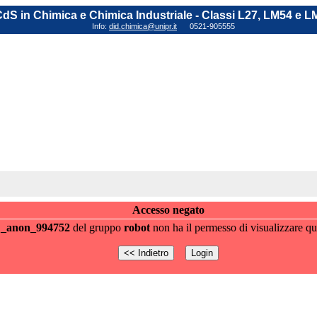
dS in Chimica e Chimica Industriale - Classi L27, LM54 e L
Info:
did.chimica@unipr.it
0521-905555
Accesso negato
e
_anon_994752
del gruppo
robot
non ha il permesso di visualizzare qu