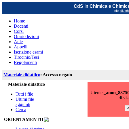
CdS in Chimica e Chimica
Info:
did.ch
Home
Docenti
Corsi
Orario lezioni
Aule
Appelli
Iscrizione esami
Tirocinio/Tesi
Regolamenti
Materiale didattico
: Accesso negato
Materiale didattico
Utente
_anon_8875
Tutti i file
di vi
Ultimi file
aggiunti
Cerca
ORIENTAMENTO