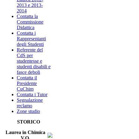
2013 e 2013-
2014
Contatta la
Commissione
Didattica
Contatta i
Rappresentanti
degli Studenti
Referente del
CdS per
studentesse e
studenti disabili e
fasce deboli
Contatta il
Presidente
CuChim
Contatta i Tutor
Segnalazione
reclamo
Zone studio
STORICO
Laurea in Chimica
V.O.