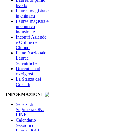
Laurea di primo
livello
Laurea magistrale
in chimica
Laurea magistrale
in chimica
industriale
Incontri Aziende
e Ordine dei
Chimici
Piano Nazionale
Lauree
Scientifiche
Docenti a cui
rivolgersi
La Stanza dei
Cristalli
INFORMAZIONI
Servizi di
Segreteria ON-
LINE
Calendario
Sessioni di
Laurea 2012-