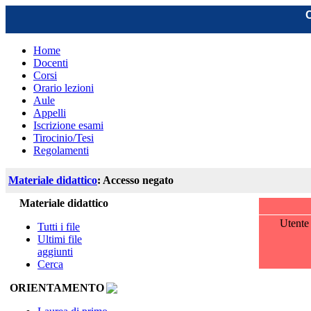
C
Home
Docenti
Corsi
Orario lezioni
Aule
Appelli
Iscrizione esami
Tirocinio/Tesi
Regolamenti
Materiale didattico
: Accesso negato
Materiale didattico
Utent
Tutti i file
Ultimi file
aggiunti
Cerca
ORIENTAMENTO