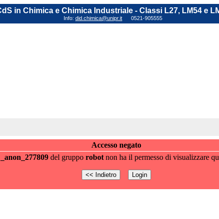
dS in Chimica e Chimica Industriale - Classi L27, LM54 e L
Info:
did.chimica@unipr.it
0521-905555
Accesso negato
e
_anon_277809
del gruppo
robot
non ha il permesso di visualizzare qu