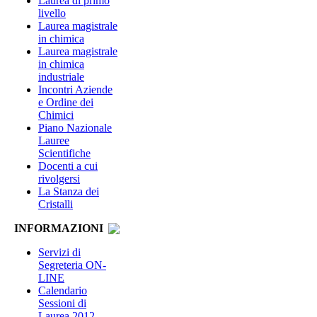
Laurea di primo
livello
Laurea magistrale
in chimica
Laurea magistrale
in chimica
industriale
Incontri Aziende
e Ordine dei
Chimici
Piano Nazionale
Lauree
Scientifiche
Docenti a cui
rivolgersi
La Stanza dei
Cristalli
INFORMAZIONI
Servizi di
Segreteria ON-
LINE
Calendario
Sessioni di
Laurea 2012-