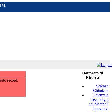
M71
Dottorato di
Ricerca
esto record.
Scienze
Chimiche
Scienza e
Tecnologia
dei Materiali
Innovativi