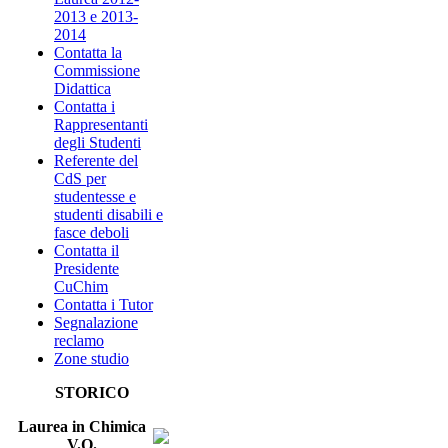
2013 e 2013-
2014
Contatta la
Commissione
Didattica
Contatta i
Rappresentanti
degli Studenti
Referente del
CdS per
studentesse e
studenti disabili e
fasce deboli
Contatta il
Presidente
CuChim
Contatta i Tutor
Segnalazione
reclamo
Zone studio
STORICO
Laurea in Chimica
V.O.