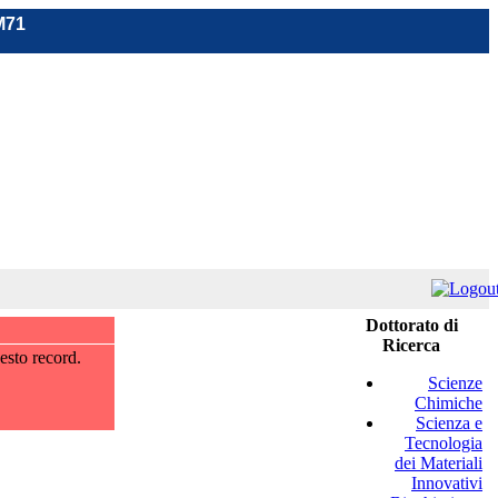
M71
Dottorato di
Ricerca
esto record.
Scienze
Chimiche
Scienza e
Tecnologia
dei Materiali
Innovativi