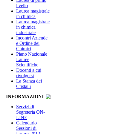
Laurea di primo
livello
Laurea magistrale
in chimica
Laurea magistrale
in chimica
industriale
Incontri Aziende
e Ordine dei
Chimici
Piano Nazionale
Lauree
Scientifiche
Docenti a cui
rivolgersi
La Stanza dei
Cristalli
INFORMAZIONI
Servizi di
Segreteria ON-
LINE
Calendario
Sessioni di
Laurea 2012-