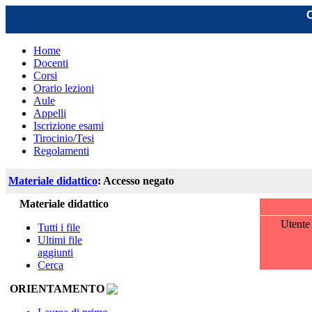
C
Home
Docenti
Corsi
Orario lezioni
Aule
Appelli
Iscrizione esami
Tirocinio/Tesi
Regolamenti
Materiale didattico
: Accesso negato
Materiale didattico
Utent
Tutti i file
Ultimi file
aggiunti
Cerca
ORIENTAMENTO