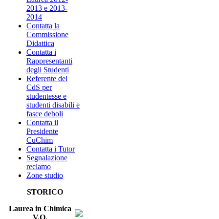
2013 e 2013-
2014
Contatta la
Commissione
Didattica
Contatta i
Rappresentanti
degli Studenti
Referente del
CdS per
studentesse e
studenti disabili e
fasce deboli
Contatta il
Presidente
CuChim
Contatta i Tutor
Segnalazione
reclamo
Zone studio
STORICO
Laurea in Chimica
V.O.