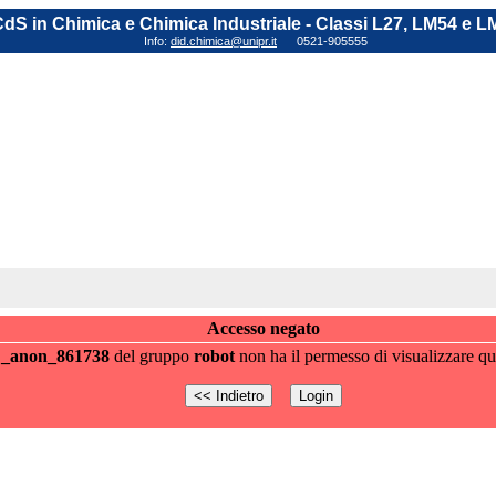
dS in Chimica e Chimica Industriale - Classi L27, LM54 e L
Info:
did.chimica@unipr.it
0521-905555
Accesso negato
e
_anon_861738
del gruppo
robot
non ha il permesso di visualizzare qu