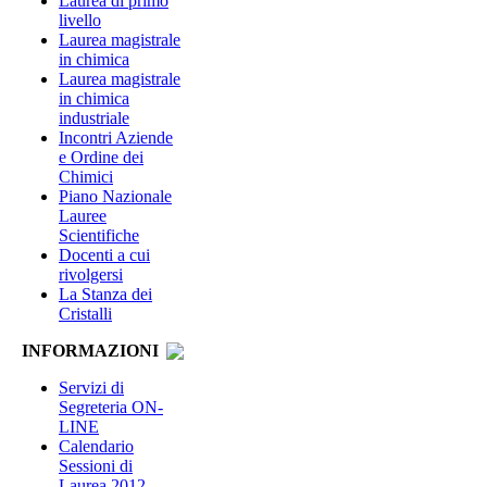
Laurea di primo
livello
Laurea magistrale
in chimica
Laurea magistrale
in chimica
industriale
Incontri Aziende
e Ordine dei
Chimici
Piano Nazionale
Lauree
Scientifiche
Docenti a cui
rivolgersi
La Stanza dei
Cristalli
INFORMAZIONI
Servizi di
Segreteria ON-
LINE
Calendario
Sessioni di
Laurea 2012-