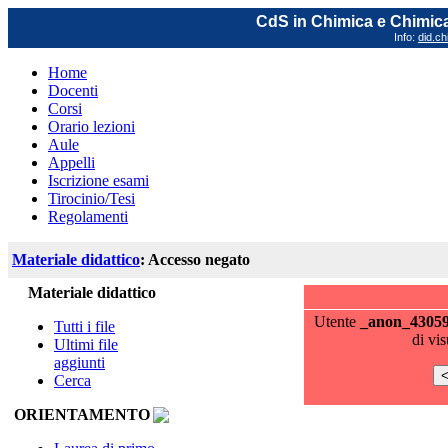
CdS in Chimica e Chimica
Info:
did.ch
Home
Docenti
Corsi
Orario lezioni
Aule
Appelli
Iscrizione esami
Tirocinio/Tesi
Regolamenti
Materiale didattico
: Accesso negato
Materiale didattico
Utente
_anon_4305
Tutti i file
di vi
Ultimi file
aggiunti
Cerca
ORIENTAMENTO