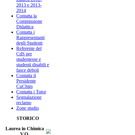
2013 e 2013-
2014
Contatta la
Commissione
Didattica
Contatta i
Rappresentanti
degli Studenti
Referente del
CdS per
studentesse e
studenti disabili e
fasce deboli
Contatta il
Presidente
CuChim
Contatta i Tutor
Segnalazione
reclamo
Zone studio
STORICO
Laurea in Chimica
V.O.