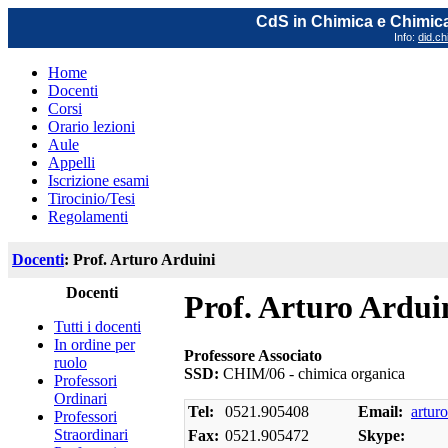
CdS in Chimica e Chimica
Info:
did.ch
Home
Docenti
Corsi
Orario lezioni
Aule
Appelli
Iscrizione esami
Tirocinio/Tesi
Regolamenti
Docenti
: Prof. Arturo Arduini
Docenti
Prof. Arturo Ardui
Tutti i docenti
In ordine per
Professore Associato
ruolo
SSD:
CHIM/06 - chimica organica
Professori
Ordinari
Tel:
0521.905408
Email:
artur
Professori
Straordinari
Fax:
0521.905472
Skype: