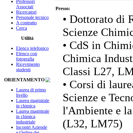
Professori
Associati
Presso:
Ricercatori
• Dottorato di 
Personale tecnico
A contratto
Cerca
Scienze Chimi
Utilità
• CdS in Chimi
Elenco telefonico
Elenco con
Chimica Industr
fotografia
Ricevimento
Classi L27, L
studenti
ORIENTAMENTO
• Corsi di laure
Laurea di primo
Scienze e Tecn
livello
Laurea magistrale
in chimica
l'Ambiente e l
Laurea magistrale
in chimica
(L32, LM75)
industriale
Incontri Aziende
e Ordine dei