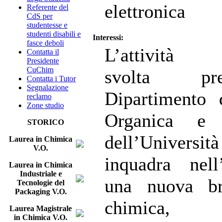
elettronica
Referente del
CdS per
studentesse e
studenti disabili e
Interessi:
fasce deboli
L’attività sc
Contatta il
Presidente
CuChim
svolta pr
Contatta i Tutor
Segnalazione
Dipartimento 
reclamo
Zone studio
Organica e I
STORICO
dell’Università
Laurea in Chimica
V.O.
inquadra nell
Laurea in Chimica
Industriale e
una nuova br
Tecnologie del
Packaging V.O.
chimica, a
Laurea Magistrale
in Chimica V.O.