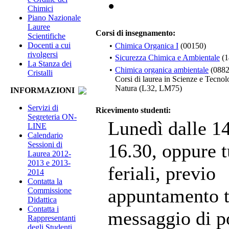
•
Chimici
Piano Nazionale
Lauree
Corsi di insegnamento:
Scientifiche
Docenti a cui
•
Chimica Organica I
(00150)
rivolgersi
•
Sicurezza Chimica e Ambientale
(1
La Stanza dei
•
Chimica organica ambientale
(0882
Cristalli
Corsi di laurea in Scienze e Tecnol
Natura (L32, LM75)
INFORMAZIONI
Servizi di
Ricevimento studenti:
Segreteria ON-
Lunedì dalle 14
LINE
Calendario
Sessioni di
16.30, oppure tu
Laurea 2012-
2013 e 2013-
feriali, previo
2014
Contatta la
appuntamento t
Commissione
Didattica
Contatta i
messaggio di p
Rappresentanti
degli Studenti