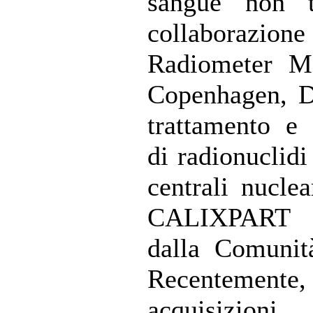
sangue non tr
collaboraz
Radiometer Me
Copenhagen, D
trattamento e 
di radionuclidi
centrali nuclea
CALIXPART f
dalla Comunit
Recenteme
acquisizioni s