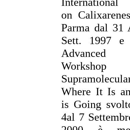
International
on Calixarenes
Parma dal 31 
Sett. 1997 
Advanced 
Worksh
Supramolecula
Where It Is a
is Going svolt
4al 7 Settembr
2000 è me