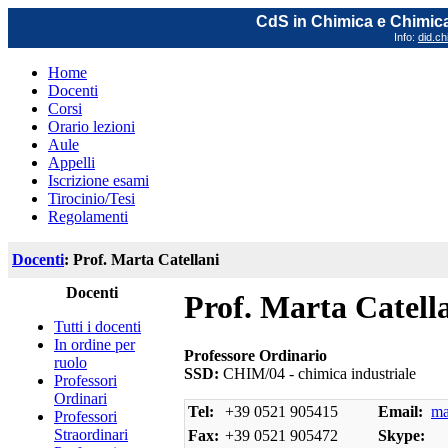
CdS in Chimica e Chimica
Info:
did.ch
Home
Docenti
Corsi
Orario lezioni
Aule
Appelli
Iscrizione esami
Tirocinio/Tesi
Regolamenti
Docenti
: Prof. Marta Catellani
Docenti
Prof. Marta Catell
Tutti i docenti
In ordine per
Professore Ordinario
ruolo
SSD:
CHIM/04 - chimica industriale
Professori
Ordinari
Tel:
+39 0521 905415
Email:
ma
Professori
Straordinari
Fax:
+39 0521 905472
Skype: