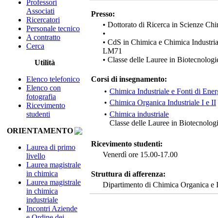
Professori
Associati
Presso:
Ricercatori
• Dottorato di Ricerca in Scienze Ch
Personale tecnico
•
A contratto
• CdS in Chimica e Chimica Industri
Cerca
LM71
• Classe delle Lauree in Biotecnologi
Utilità
Elenco telefonico
Corsi di insegnamento:
Elenco con
•
Chimica Industriale e Fonti di Ener
fotografia
•
Chimica Organica Industriale I e II
Ricevimento
studenti
•
Chimica industriale
Classe delle Lauree in Biotecnolog
ORIENTAMENTO
Ricevimento studenti:
Laurea di primo
Venerdì ore 15.00-17.00
livello
Laurea magistrale
in chimica
Struttura di afferenza:
Laurea magistrale
Dipartimento di Chimica Organica e I
in chimica
industriale
Incontri Aziende
e Ordine dei