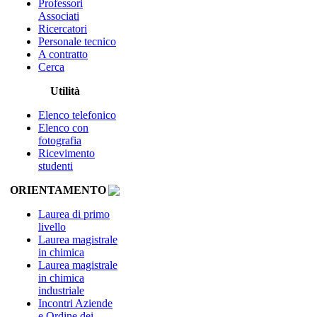
Professori
Associati
Ricercatori
Personale tecnico
A contratto
Cerca
Utilità
Elenco telefonico
Elenco con
fotografia
Ricevimento
studenti
ORIENTAMENTO
Laurea di primo
livello
Laurea magistrale
in chimica
Laurea magistrale
in chimica
industriale
Incontri Aziende
e Ordine dei