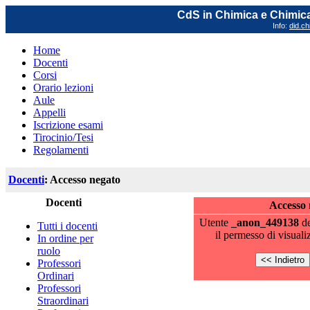
CdS in Chimica e Chimica
Info:
did.ch
Home
Docenti
Corsi
Orario lezioni
Aule
Appelli
Iscrizione esami
Tirocinio/Tesi
Regolamenti
Docenti
: Accesso negato
Docenti
Accesso 
Utente
_anon_449138
de
Tutti i docenti
il permesso di visuali
In ordine per
ruolo
Professori
Ordinari
Professori
Straordinari