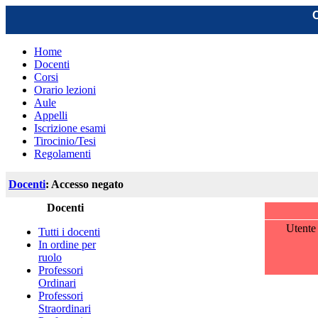
C
Home
Docenti
Corsi
Orario lezioni
Aule
Appelli
Iscrizione esami
Tirocinio/Tesi
Regolamenti
Docenti
: Accesso negato
Docenti
Utent
Tutti i docenti
In ordine per
ruolo
Professori
Ordinari
Professori
Straordinari