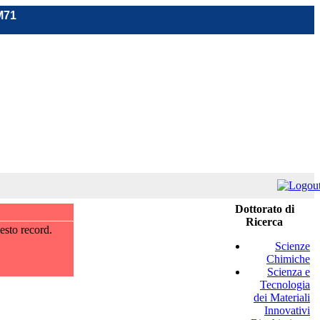
M71
Dottorato di
Ricerca
esto record.
Scienze
Chimiche
Scienza e
Tecnologia
dei Materiali
Innovativi