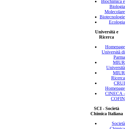
Biochimica e
Biologia
Molecolare
Biotecnologie
Ecologia
Università e
Ricerca
Homepage
Università di
Parma
MIUR
Università
MIUR
Ricerca
CRUI
Homepage
CINECA -
COFIN
SCI - Società
Chimica Italiana
Società
Chimica