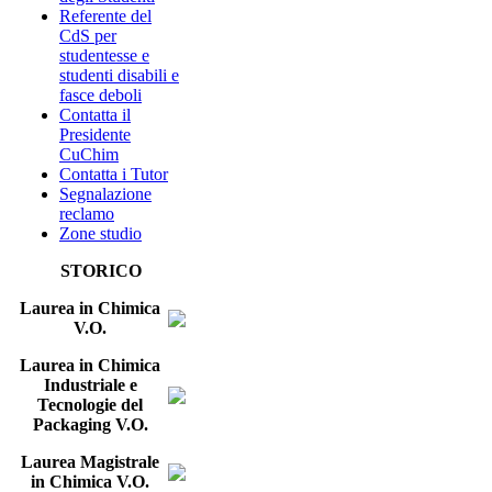
Referente del
CdS per
studentesse e
studenti disabili e
fasce deboli
Contatta il
Presidente
CuChim
Contatta i Tutor
Segnalazione
reclamo
Zone studio
STORICO
Laurea in Chimica
V.O.
Laurea in Chimica
Industriale e
Tecnologie del
Packaging V.O.
Laurea Magistrale
in Chimica V.O.