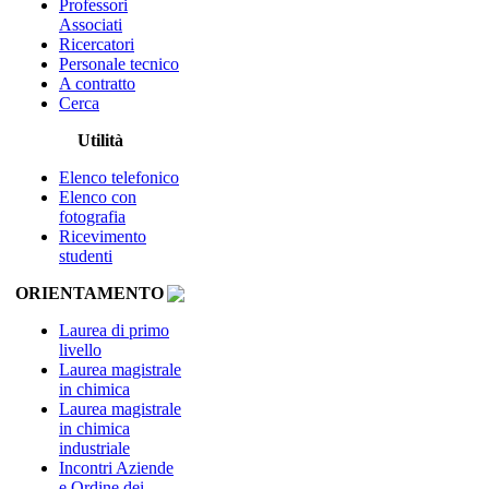
Professori
Associati
Ricercatori
Personale tecnico
A contratto
Cerca
Utilità
Elenco telefonico
Elenco con
fotografia
Ricevimento
studenti
ORIENTAMENTO
Laurea di primo
livello
Laurea magistrale
in chimica
Laurea magistrale
in chimica
industriale
Incontri Aziende
e Ordine dei