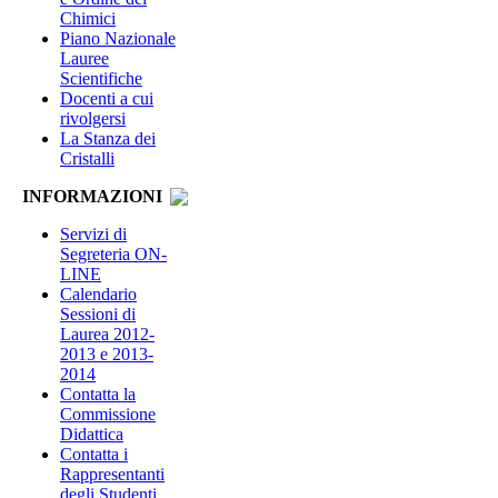
Chimici
Piano Nazionale
Lauree
Scientifiche
Docenti a cui
rivolgersi
La Stanza dei
Cristalli
INFORMAZIONI
Servizi di
Segreteria ON-
LINE
Calendario
Sessioni di
Laurea 2012-
2013 e 2013-
2014
Contatta la
Commissione
Didattica
Contatta i
Rappresentanti
degli Studenti