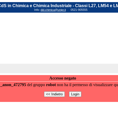
dS in Chimica e Chimica Industriale - Classi L27, LM54 e L
Info:
did.chimica@unipr.it
0521-905555
Accesso negato
e
_anon_472795
del gruppo
robot
non ha il permesso di visualizzare qu