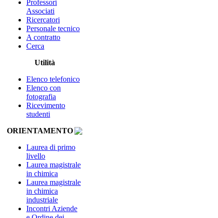
Professori
Associati
Ricercatori
Personale tecnico
A contratto
Cerca
Utilità
Elenco telefonico
Elenco con
fotografia
Ricevimento
studenti
ORIENTAMENTO
Laurea di primo
livello
Laurea magistrale
in chimica
Laurea magistrale
in chimica
industriale
Incontri Aziende
e Ordine dei