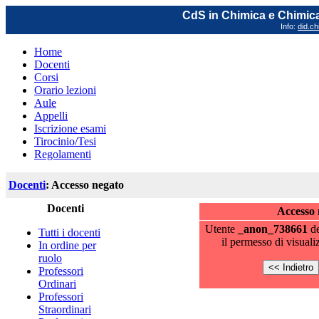
CdS in Chimica e Chimica
Info:
did.ch
Home
Docenti
Corsi
Orario lezioni
Aule
Appelli
Iscrizione esami
Tirocinio/Tesi
Regolamenti
Docenti
: Accesso negato
Docenti
Accesso 
Utente
_anon_738661
de
Tutti i docenti
il permesso di visuali
In ordine per
ruolo
Professori
Ordinari
Professori
Straordinari