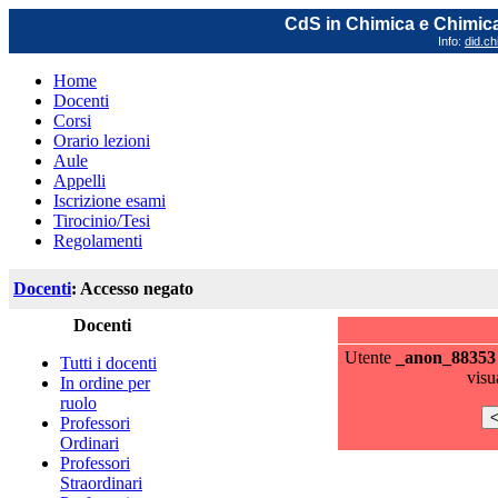
CdS in Chimica e Chimica
Info:
did.ch
Home
Docenti
Corsi
Orario lezioni
Aule
Appelli
Iscrizione esami
Tirocinio/Tesi
Regolamenti
Docenti
: Accesso negato
Docenti
Utente
_anon_88353
Tutti i docenti
visu
In ordine per
ruolo
Professori
Ordinari
Professori
Straordinari