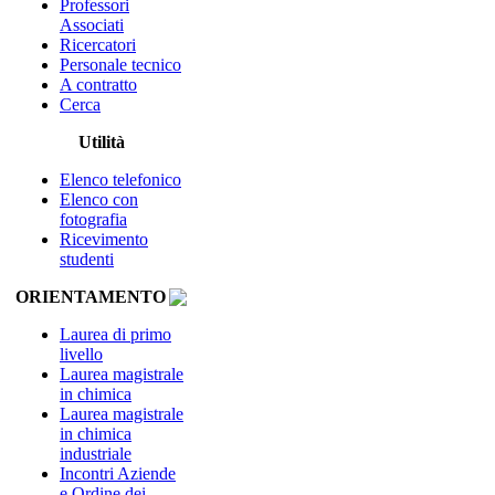
Professori
Associati
Ricercatori
Personale tecnico
A contratto
Cerca
Utilità
Elenco telefonico
Elenco con
fotografia
Ricevimento
studenti
ORIENTAMENTO
Laurea di primo
livello
Laurea magistrale
in chimica
Laurea magistrale
in chimica
industriale
Incontri Aziende
e Ordine dei