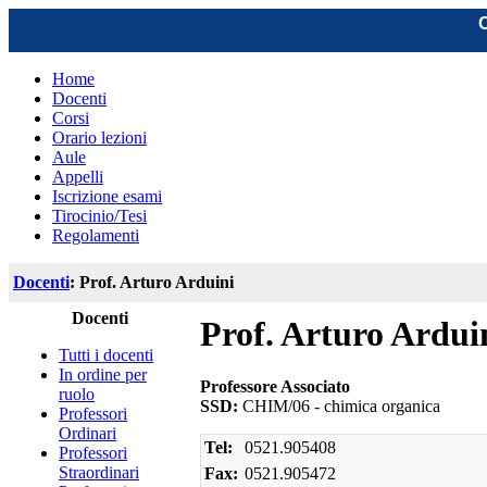
C
Home
Docenti
Corsi
Orario lezioni
Aule
Appelli
Iscrizione esami
Tirocinio/Tesi
Regolamenti
Docenti
: Prof. Arturo Arduini
Docenti
Prof. Arturo Ardui
Tutti i docenti
In ordine per
Professore Associato
ruolo
SSD:
CHIM/06 - chimica organica
Professori
Ordinari
Tel:
0521.905408
Professori
Straordinari
Fax:
0521.905472