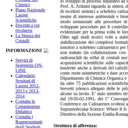
lo sviluppo di processi separativi ad e
Chimici
Prof. A. Arduini riguarda la sintesi, 
Piano Nazionale
di recettori sintetici a scheletro cal
Lauree
neutre di interesse ambientale e biom
Scientifiche
modo sostanziale alle procedure di s
Docenti a cui
sviluppate procedure per il controllo
rivolgersi
evidenziare per la prima volta le lor
La Stanza dei
Oltre agli studi teorici volti a sta
Cristalli
stabilizzazione dei complessi format
ionofori a scheletro calixarenico per
INFORMAZIONI
non trattato (in collaborazione co
radionuclidi da reflui di centrali 
Servizi di
acquisizioni scientifiche sulle capac
Segreteria ON-
trasferite anche a derivati del calix[
LINE
come ruote asimmetriche e dare access
Calendario
Dipartimento di Chimica Organica e I
Sessioni di
da oltre 75 pubblicazioni scientifich
Laurea 2012-
brevetti (elenco allegato delle le p
2013 e 2013-
alcune su invito. E’ stato membro de
2014
dal 19/20-02-1991, del 1° Convegno 
Contatta la
Conference on Calixarenes svoltosi
Commissione
Supramolecular Science: Where It Is 
Didattica
Direttivo della Sezione Emilia-Romagn
Contatta i
Rappresentanti
Struttura di afferenza:
degli Studenti