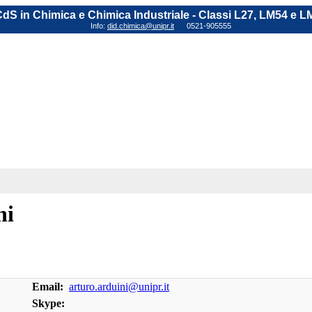
dS in Chimica e Chimica Industriale - Classi L27, LM54 e L
Info:
did.chimica@unipr.it
0521-905555
ni
Email:
arturo.arduini@unipr.it
Skype: