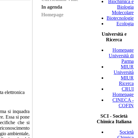
Biochimica e
In agenda
Biologia
Molecolare
Homepage
Biotecnologie
Ecologia
Università e
Ricerca
Homepage
Università di
Parma
MIUR
Università
MIUR
Ricerca
CRUI
ta elettronica
Homepage
CINECA -
COFIN
arma si inquadra
SCI - Società
e. Essa si pone
Chimica Italiana
pecifiche che si
 riconoscimento
Società
ggio ambientale,
Chimica