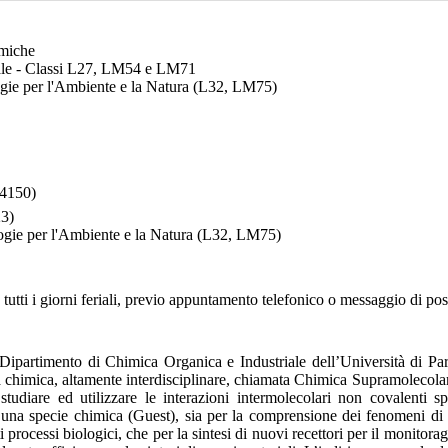
imiche
ale - Classi L27, LM54 e LM71
logie per l'Ambiente e la Natura (L32, LM75)
4150)
3)
logie per l'Ambiente e la Natura (L32, LM75)
tutti i giorni feriali, previo appuntamento telefonico o messaggio di pos
 il Dipartimento di Chimica Organica e Industriale dell’Università di P
 chimica, altamente interdisciplinare, chiamata Chimica Supramolecolar
i studiare ed utilizzare le interazioni intermolecolari non covalenti s
d una specie chimica (Guest), sia per la comprensione dei fenomeni di
 processi biologici, che per la sintesi di nuovi recettori per il monitora