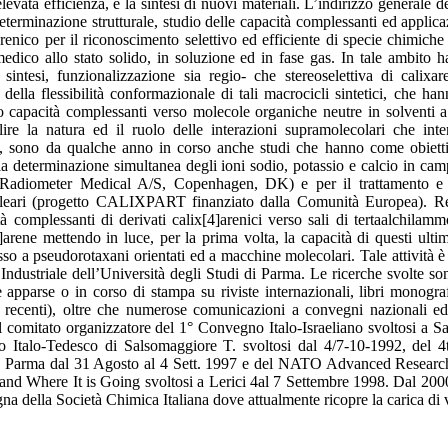
levata efficienza, e la sintesi di nuovi materiali. L’indirizzo generale de
determinazione strutturale, studio delle capacità complessanti ed applicaz
ixarenico per il riconoscimento selettivo ed efficiente di specie chimiche
edico allo stato solido, in soluzione ed in fase gas. In tale ambito h
intesi, funzionalizzazione sia regio- che stereoselettiva di calixar
 della flessibilità conformazionale di tali macrocicli sintetici, che h
o capacità complessanti verso molecole organiche neutre in solventi a 
bilire la natura ed il ruolo delle interazioni supramolecolari che int
i, sono da qualche anno in corso anche studi che hanno come obiettiv
 la determinazione simultanea degli ioni sodio, potassio e calcio in ca
n Radiometer Medical A/S, Copenhagen, DK) e per il trattamento e 
nucleari (progetto CALIXPART finanziato dalla Comunità Europea). R
ità complessanti di derivati calix[4]arenici verso sali di tertaalchilam
6]arene mettendo in luce, per la prima volta, la capacità di questi ulti
o a pseudorotaxani orientati ed a macchine molecolari. Tale attività è 
ndustriale dell’Università degli Studi di Parma. Le ricerche svolte s
e apparse o in corso di stampa su riviste internazionali, libri monograf
iù recenti), oltre che numerose comunicazioni a convegni nazionali ed 
l comitato organizzatore del 1° Convegno Italo-Israeliano svoltosi a S
Italo-Tedesco di Salsomaggiore T. svoltosi dal 4/7-10-1992, del 4t
 a Parma dal 31 Agosto al 4 Sett. 1997 e del NATO Advanced Resear
and Where It is Going svoltosi a Lerici 4al 7 Settembre 1998. Dal 20
a della Società Chimica Italiana dove attualmente ricopre la carica di 