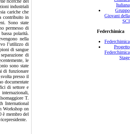
lle ricerche del
Italiana
ioni industriali
Gruppo
 sia cariche che
Giovani della
a contribuito in
SCI
eni. Sono state
anno permesso di
Federchimica
bassa polarità.
ervengono nella
Federchimica
o l’utilizzo di
Progetto
mpioni di sangue
Federchimica
separazione di
Stage
ecentemente, le
monio sono state
mi di funzionare
svolta presso il
ono documentate
ici di settore e
internazionali,
alsomaggiore T.
h International
ch Workshop on
00 è membro del
vicepresidente.