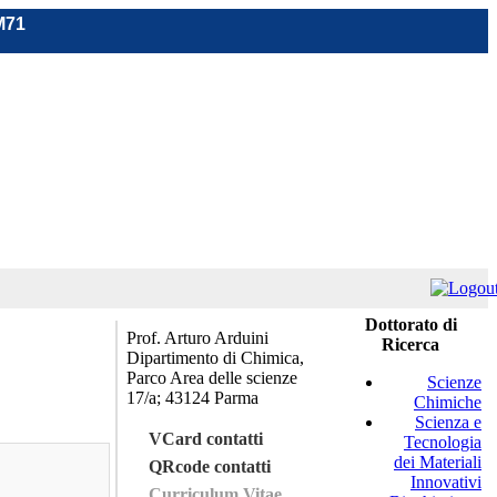
M71
Dottorato di
Prof. Arturo Arduini
Ricerca
Dipartimento di Chimica,
Parco Area delle scienze
Scienze
17/a; 43124 Parma
Chimiche
Scienza e
VCard contatti
Tecnologia
dei Materiali
QRcode contatti
Innovativi
Curriculum Vitae