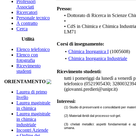
Professori
Associati
Presso:
Ricercatori
• Dottorato di Ricerca in Scienze Ch
Personale tecnico
•
A contratto
• CdS in Chimica e Chimica Industri
Cerca
LM71
Utilità
Corsi di insegnamento:
Elenco telefonico
•
Chimica Inorganica I
(1005608)
Elenco con
•
Chimica Inorganica Industriale
fotografia
Ricevimento
studenti
Ricevimento studenti:
tutti i pomeriggi da lunedì a venerdì
ORIENTAMENTO
telefonico (0521905430; 3280032394) 
(giovanni.predieri@unipr.it)
Laurea di primo
livello
Interessi:
Laurea magistrale
(1) Studio di preservanti e consolidanti per materiali
in chimica
Laurea magistrale
(2) Materiali ibridi dal processo-sol-gel.
in chimica
industriale
(3) chelati metallici: aspetti fondamentali e a
umana.
Incontri Aziende
e Ordine dei