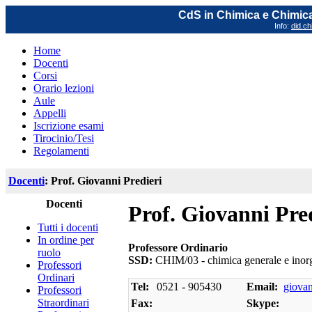
CdS in Chimica e Chimica
Info:
did.ch
Home
Docenti
Corsi
Orario lezioni
Aule
Appelli
Iscrizione esami
Tirocinio/Tesi
Regolamenti
Docenti
: Prof. Giovanni Predieri
Docenti
Prof. Giovanni Pre
Tutti i docenti
In ordine per
Professore Ordinario
ruolo
SSD:
CHIM/03 - chimica generale e inor
Professori
Ordinari
Tel:
0521 - 905430
Email:
giovan
Professori
Straordinari
Fax:
Skype: