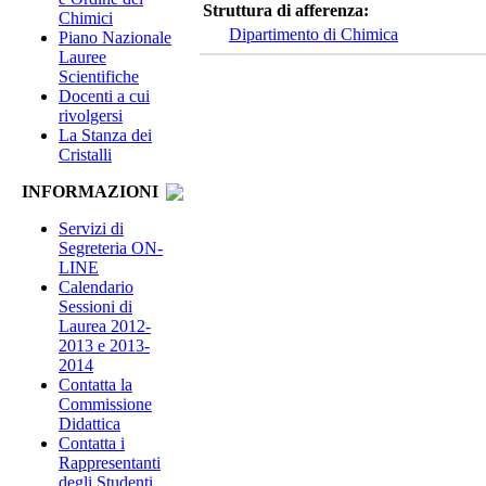
Struttura di afferenza:
Chimici
Dipartimento di Chimica
Piano Nazionale
Lauree
Scientifiche
Docenti a cui
rivolgersi
La Stanza dei
Cristalli
INFORMAZIONI
Servizi di
Segreteria ON-
LINE
Calendario
Sessioni di
Laurea 2012-
2013 e 2013-
2014
Contatta la
Commissione
Didattica
Contatta i
Rappresentanti
degli Studenti