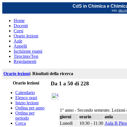
CdS in Chimica e Chimica
Info:
did.ch
Home
Docenti
Corsi
Orario lezioni
Aule
Appelli
Iscrizione esami
Tirocinio/Tesi
Regolamenti
Orario lezioni
: Risultati della ricerca
Orario lezioni
Da 1 a 50 di 228
Calendario
Elenco orari
Inizio lezioni
Ordina per anno
1° anno - Secondo semestre. Lezioni 
Ordina per
giorni
orario
aula
periodo
Lunedì
10:30 - 11:30
Aula B Ples
Cerca