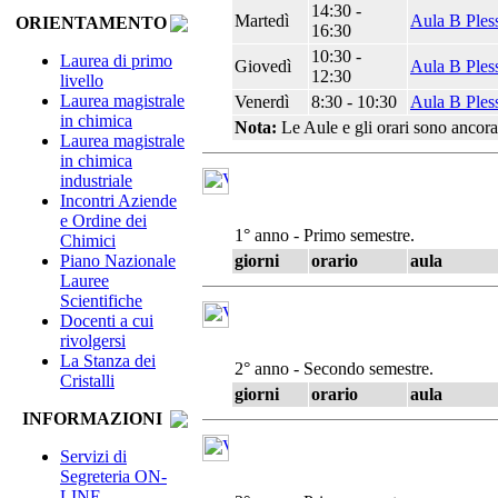
14:30 -
Martedì
Aula B Ples
ORIENTAMENTO
16:30
10:30 -
Laurea di primo
Giovedì
Aula B Ples
12:30
livello
Laurea magistrale
Venerdì
8:30 - 10:30
Aula B Ples
in chimica
Nota:
Le Aule e gli orari sono ancora
Laurea magistrale
in chimica
industriale
Incontri Aziende
e Ordine dei
1° anno - Primo semestre.
Chimici
giorni
orario
aula
Piano Nazionale
Lauree
Scientifiche
Docenti a cui
rivolgersi
La Stanza dei
2° anno - Secondo semestre.
Cristalli
giorni
orario
aula
INFORMAZIONI
Servizi di
Segreteria ON-
LINE