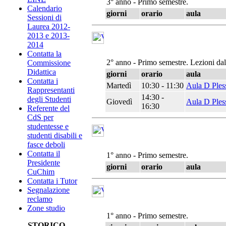
3° anno - Primo semestre.
Calendario
giorni
orario
aula
Sessioni di
Laurea 2012-
2013 e 2013-
2014
Contatta la
2° anno - Primo semestre. Lezioni da
Commissione
Didattica
giorni
orario
aula
Contatta i
Martedì
10:30 - 11:30
Aula D Ples
Rappresentanti
14:30 -
degli Studenti
Giovedì
Aula D Ples
16:30
Referente del
CdS per
studentesse e
studenti disabili e
fasce deboli
Contatta il
1° anno - Primo semestre.
Presidente
giorni
orario
aula
CuChim
Contatta i Tutor
Segnalazione
reclamo
Zone studio
1° anno - Primo semestre.
STORICO