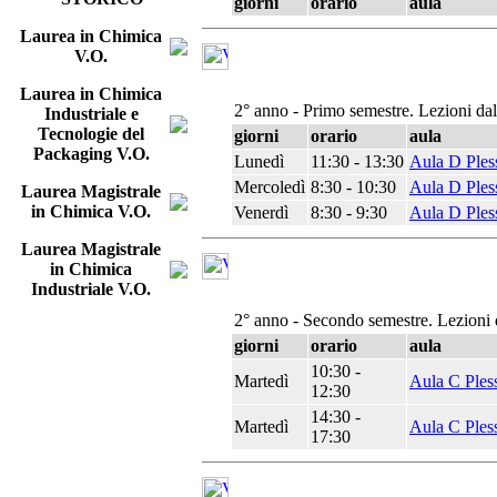
giorni
orario
aula
Laurea in Chimica
V.O.
Laurea in Chimica
2° anno - Primo semestre. Lezioni da
Industriale e
Tecnologie del
giorni
orario
aula
Packaging V.O.
Lunedì
11:30 - 13:30
Aula D Ples
Mercoledì
8:30 - 10:30
Aula D Ples
Laurea Magistrale
in Chimica V.O.
Venerdì
8:30 - 9:30
Aula D Ples
Laurea Magistrale
in Chimica
Industriale V.O.
2° anno - Secondo semestre. Lezioni 
giorni
orario
aula
10:30 -
Martedì
Aula C Ples
12:30
14:30 -
Martedì
Aula C Ples
17:30