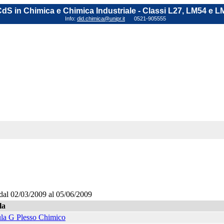
dS in Chimica e Chimica Industriale - Classi L27, LM54 e L
Info:
did.chimica@unipr.it
0521-905555
dal 02/03/2009 al 05/06/2009
la
la G Plesso Chimico