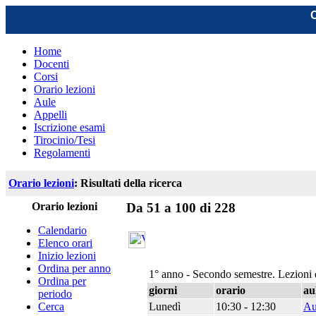
C
Home
Docenti
Corsi
Orario lezioni
Aule
Appelli
Iscrizione esami
Tirocinio/Tesi
Regolamenti
Orario lezioni
: Risultati della ricerca
Orario lezioni
Da 51 a 100 di 228
Calendario
Elenco orari
Inizio lezioni
Ordina per anno
1° anno - Secondo semestre. Lezioni 
Ordina per
giorni
orario
au
periodo
Lunedì
10:30 - 12:30
Au
Cerca