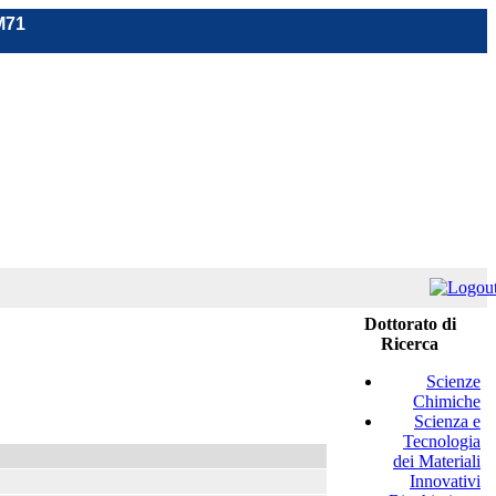
M71
Dottorato di
Ricerca
Scienze
Chimiche
Scienza e
Tecnologia
dei Materiali
Innovativi