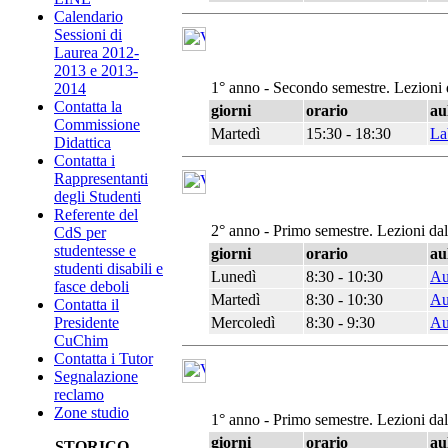
Calendario
Sessioni di
Laurea 2012-
2013 e 2013-
1° anno - Secondo semestre. Lezioni 
2014
Contatta la
giorni
orario
au
Commissione
Martedì
15:30 - 18:30
La
Didattica
Contatta i
Rappresentanti
degli Studenti
Referente del
2° anno - Primo semestre. Lezioni da
CdS per
studentesse e
giorni
orario
au
studenti disabili e
Lunedì
8:30 - 10:30
Au
fasce deboli
Martedì
8:30 - 10:30
Au
Contatta il
Mercoledì
8:30 - 9:30
Au
Presidente
CuChim
Contatta i Tutor
Segnalazione
reclamo
Zone studio
1° anno - Primo semestre. Lezioni da
giorni
orario
au
STORICO