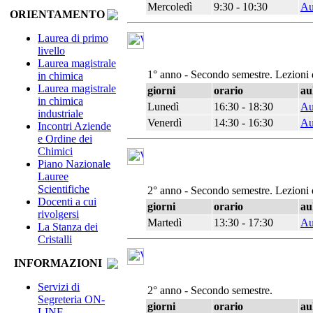
Mercoledì
9:30 - 10:30
Au
ORIENTAMENTO
Laurea di primo
livello
Laurea magistrale
1° anno - Secondo semestre. Lezioni 
in chimica
Laurea magistrale
giorni
orario
au
in chimica
Lunedì
16:30 - 18:30
Au
industriale
Venerdì
14:30 - 16:30
Au
Incontri Aziende
e Ordine dei
Chimici
Piano Nazionale
Lauree
Scientifiche
2° anno - Secondo semestre. Lezioni 
Docenti a cui
giorni
orario
au
rivolgersi
Martedì
13:30 - 17:30
Au
La Stanza dei
Cristalli
INFORMAZIONI
Servizi di
2° anno - Secondo semestre.
Segreteria ON-
giorni
orario
au
LINE