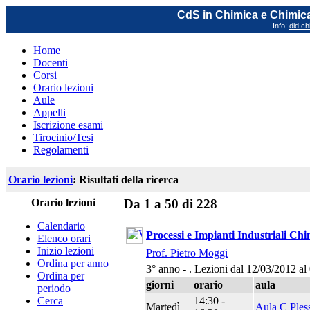
CdS in Chimica e Chimica
Info:
did.ch
Home
Docenti
Corsi
Orario lezioni
Aule
Appelli
Iscrizione esami
Tirocinio/Tesi
Regolamenti
Orario lezioni
: Risultati della ricerca
Orario lezioni
Da 1 a 50 di 228
Calendario
Processi e Impianti Industriali Chi
Elenco orari
Inizio lezioni
Prof. Pietro Moggi
Ordina per anno
3° anno - . Lezioni dal 12/03/2012 a
Ordina per
giorni
orario
aula
periodo
14:30 -
Cerca
Martedì
Aula C Ples