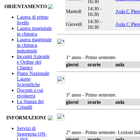
16:30
ORIENTAMENTO
14:30 -
Martedì
Aula C Ples
16:30
Laurea di primo
14:30 -
livello
Giovedì
Aula C Ples
16:30
Laurea magistrale
in chimica
Laurea magistrale
in chimica
industriale
Incontri Aziende
1° anno - Primo semestre.
e Ordine dei
giorni
orario
aula
Chimici
Piano Nazionale
Lauree
Scientifiche
Docenti a cui
3° anno - Primo semestre.
rivolgersi
La Stanza dei
giorni
orario
aula
Cristalli
INFORMAZIONI
Servizi di
2° anno - Primo semestre. Lezioni da
Segreteria ON-
giorni
orario
aula
LINE