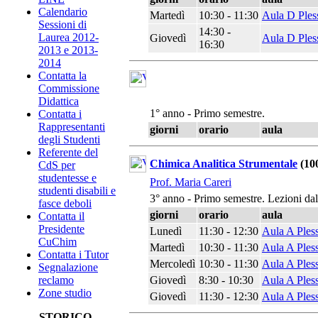
Calendario
Martedì
10:30 - 11:30
Aula D Ples
Sessioni di
14:30 -
Laurea 2012-
Giovedì
Aula D Ples
16:30
2013 e 2013-
2014
Contatta la
Commissione
Didattica
1° anno - Primo semestre.
Contatta i
Rappresentanti
giorni
orario
aula
degli Studenti
Referente del
Chimica Analitica Strumentale
(10
CdS per
studentesse e
Prof. Maria Careri
studenti disabili e
3° anno - Primo semestre. Lezioni da
fasce deboli
giorni
orario
aula
Contatta il
Presidente
Lunedì
11:30 - 12:30
Aula A Ples
CuChim
Martedì
10:30 - 11:30
Aula A Ples
Contatta i Tutor
Mercoledì
10:30 - 11:30
Aula A Ples
Segnalazione
Giovedì
8:30 - 10:30
Aula A Ples
reclamo
Zone studio
Giovedì
11:30 - 12:30
Aula A Ples
STORICO