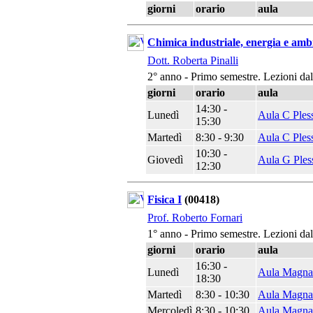
giorni
orario
aula
Chimica industriale, energia e amb
Dott. Roberta Pinalli
2° anno - Primo semestre. Lezioni da
giorni
orario
aula
14:30 -
Lunedì
Aula C Ples
15:30
Martedì
8:30 - 9:30
Aula C Ples
10:30 -
Giovedì
Aula G Ples
12:30
Fisica I
(00418)
Prof. Roberto Fornari
1° anno - Primo semestre. Lezioni da
giorni
orario
aula
16:30 -
Lunedì
Aula Magna
18:30
Martedì
8:30 - 10:30
Aula Magna
Mercoledì
8:30 - 10:30
Aula Magna