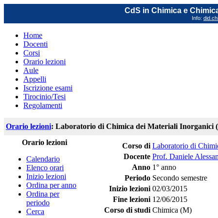
CdS in Chimica e Chimica
Info:
did.ch
Home
Docenti
Corsi
Orario lezioni
Aule
Appelli
Iscrizione esami
Tirocinio/Tesi
Regolamenti
Orario lezioni
: Laboratorio di Chimica dei Materiali Inorganici 
Orario lezioni
Corso di
Laboratorio di Chimic
Docente
Prof. Daniele Alessa
Calendario
Anno
1° anno
Elenco orari
Inizio lezioni
Periodo
Secondo semestre
Ordina per anno
Inizio lezioni
02/03/2015
Ordina per
Fine lezioni
12/06/2015
periodo
Corso di studi
Chimica (M)
Cerca