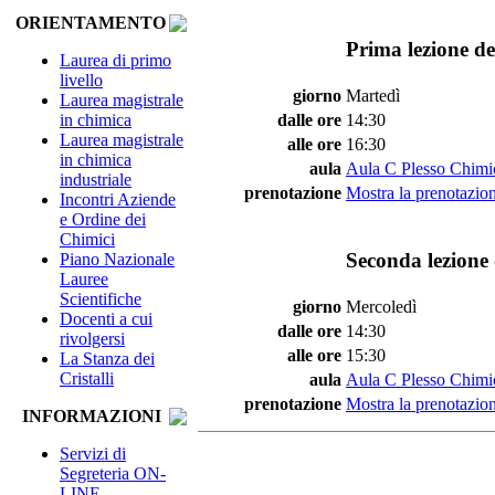
ORIENTAMENTO
Prima lezione de
Laurea di primo
livello
giorno
Martedì
Laurea magistrale
in chimica
dalle ore
14:30
Laurea magistrale
alle ore
16:30
in chimica
aula
Aula C Plesso Chimi
industriale
prenotazione
Mostra la prenotazion
Incontri Aziende
e Ordine dei
Chimici
Seconda lezione 
Piano Nazionale
Lauree
Scientifiche
giorno
Mercoledì
Docenti a cui
dalle ore
14:30
rivolgersi
alle ore
15:30
La Stanza dei
Cristalli
aula
Aula C Plesso Chimi
prenotazione
Mostra la prenotazion
INFORMAZIONI
Servizi di
Segreteria ON-
LINE