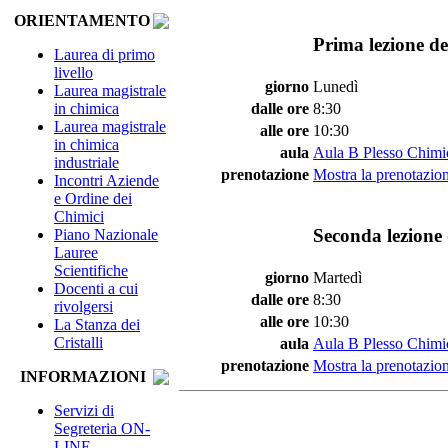
ORIENTAMENTO
Prima lezione de
Laurea di primo
livello
giorno
Lunedì
Laurea magistrale
in chimica
dalle ore
8:30
Laurea magistrale
alle ore
10:30
in chimica
aula
Aula B Plesso Chimi
industriale
prenotazione
Mostra la prenotazion
Incontri Aziende
e Ordine dei
Chimici
Seconda lezione 
Piano Nazionale
Lauree
Scientifiche
giorno
Martedì
Docenti a cui
dalle ore
8:30
rivolgersi
alle ore
10:30
La Stanza dei
Cristalli
aula
Aula B Plesso Chimi
prenotazione
Mostra la prenotazion
INFORMAZIONI
Servizi di
Segreteria ON-
LINE