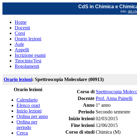
CdS in Chimica e Chimica
Info:
did.ch
Home
Docenti
Corsi
Orario lezioni
Aule
Appelli
Iscrizione esami
Tirocinio/Tesi
Regolamenti
Orario lezioni
: Spettroscopia Molecolare (00913)
Orario lezioni
Corso di
Spettroscopia Moleco
Docente
Prof. Anna Painelli
Calendario
Anno
1° anno
Elenco orari
Inizio lezioni
Periodo
Secondo semestre
Ordina per anno
Inizio lezioni
02/03/2015
Ordina per
Fine lezioni
12/06/2015
periodo
Corso di studi
Chimica (M)
Cerca