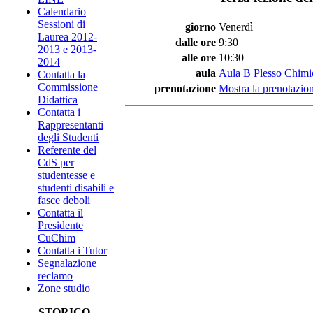
Calendario
Sessioni di
giorno
Venerdì
Laurea 2012-
dalle ore
9:30
2013 e 2013-
alle ore
10:30
2014
aula
Aula B Plesso Chimi
Contatta la
Commissione
prenotazione
Mostra la prenotazion
Didattica
Contatta i
Rappresentanti
degli Studenti
Referente del
CdS per
studentesse e
studenti disabili e
fasce deboli
Contatta il
Presidente
CuChim
Contatta i Tutor
Segnalazione
reclamo
Zone studio
STORICO