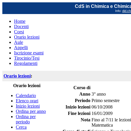
CdS in Chimica e Chimica
Info:
did.ch
Home
Docenti
Corsi
Orario lezioni
Aule
Appelli
Iscrizione esami
Tirocinio/Tesi
Regolamenti
Orario lezioni
:
Orario lezioni
Corso di
Anno
3° anno
Calendario
Periodo
Primo semestre
Elenco orari
Inizio lezioni
Inizio lezioni
06/10/2008
Ordina per anno
Fine lezioni
16/01/2009
Ordina per
Nota
Fino al 7/11 le lezio
periodo
Matematica
Cerca