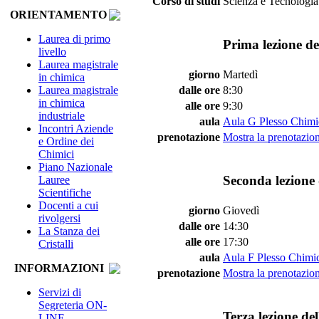
Corso di studi
Scienza e Tecnologia
ORIENTAMENTO
Laurea di primo
Prima lezione de
livello
Laurea magistrale
giorno
Martedì
in chimica
Laurea magistrale
dalle ore
8:30
in chimica
alle ore
9:30
industriale
aula
Aula G Plesso Chimi
Incontri Aziende
prenotazione
Mostra la prenotazion
e Ordine dei
Chimici
Piano Nazionale
Seconda lezione 
Lauree
Scientifiche
Docenti a cui
giorno
Giovedì
rivolgersi
dalle ore
14:30
La Stanza dei
alle ore
17:30
Cristalli
aula
Aula F Plesso Chimi
INFORMAZIONI
prenotazione
Mostra la prenotazion
Servizi di
Segreteria ON-
Terza lezione de
LINE