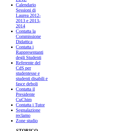
Calendario
Sessioni di
Laurea 2012-
2013 e 2013-
2014
Contatta la
Commissione
Didattica
Contatta i
Rappresentanti
degli Studenti
Referente del
CdS per
studentesse e
studenti disabili e
fasce deboli
Contatta il
Presidente
CuChim
Contatta i Tutor
Segnalazione
reclamo
Zone studio
STORICO