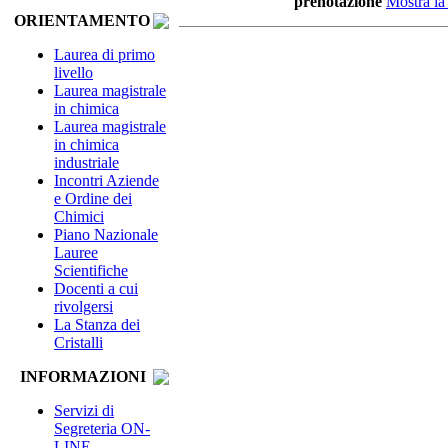
prenotazione
Mostra la
ORIENTAMENTO
Laurea di primo
livello
Laurea magistrale
in chimica
Laurea magistrale
in chimica
industriale
Incontri Aziende
e Ordine dei
Chimici
Piano Nazionale
Lauree
Scientifiche
Docenti a cui
rivolgersi
La Stanza dei
Cristalli
INFORMAZIONI
Servizi di
Segreteria ON-
LINE