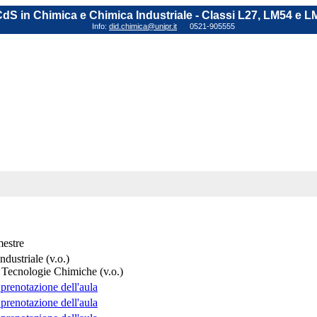
dS in Chimica e Chimica Industriale - Classi L27, LM54 e L
Info:
did.chimica@unipr.it
0521-905555
estre
dustriale (v.o.)
 Tecnologie Chimiche (v.o.)
 prenotazione dell'aula
 prenotazione dell'aula