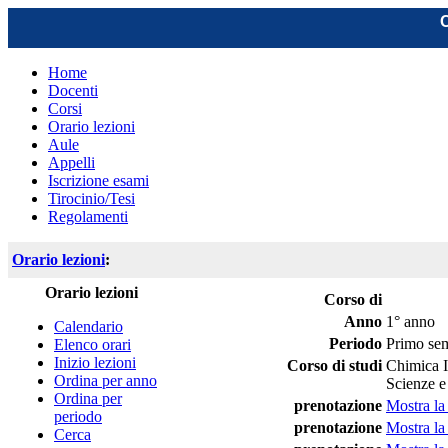
C
Home
Docenti
Corsi
Orario lezioni
Aule
Appelli
Iscrizione esami
Tirocinio/Tesi
Regolamenti
Orario lezioni
:
Orario lezioni
Corso di
Anno
1° anno
Calendario
Periodo
Primo sem
Elenco orari
Inizio lezioni
Corso di studi
Chimica In
Ordina per anno
Scienze e
Ordina per
prenotazione
Mostra la
periodo
prenotazione
Mostra la
Cerca