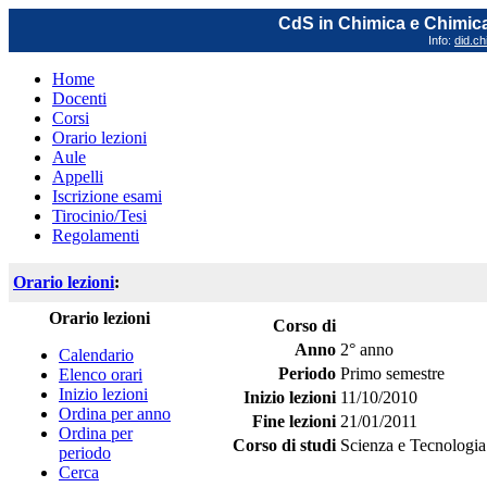
CdS in Chimica e Chimica
Info:
did.ch
Home
Docenti
Corsi
Orario lezioni
Aule
Appelli
Iscrizione esami
Tirocinio/Tesi
Regolamenti
Orario lezioni
:
Orario lezioni
Corso di
Anno
2° anno
Calendario
Periodo
Primo semestre
Elenco orari
Inizio lezioni
Inizio lezioni
11/10/2010
Ordina per anno
Fine lezioni
21/01/2011
Ordina per
Corso di studi
Scienza e Tecnologia
periodo
Cerca