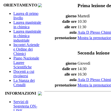
Prima lezione de
ORIENTAMENTO
Laurea di primo
giorno
Martedì
livello
dalle ore
10:30
Laurea magistrale
in chimica
alle ore
11:30
Laurea magistrale
aula
Aula D Plesso Chimi
in chimica
prenotazione
Mostra la prenotazion
industriale
Incontri Aziende
e Ordine dei
Seconda lezione 
Chimici
Piano Nazionale
Lauree
giorno
Giovedì
Scientifiche
dalle ore
14:30
Docenti a cui
alle ore
16:30
rivolgersi
aula
Aula D Plesso Chimi
La Stanza dei
Cristalli
prenotazione
Mostra la prenotazion
INFORMAZIONI
Servizi di
Segreteria ON-
LINE