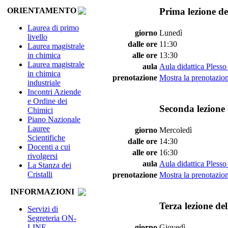
Prima lezione de
ORIENTAMENTO
Laurea di primo
giorno
Lunedì
livello
dalle ore
11:30
Laurea magistrale
in chimica
alle ore
13:30
Laurea magistrale
aula
Aula didattica Plesso
in chimica
prenotazione
Mostra la prenotazion
industriale
Incontri Aziende
e Ordine dei
Seconda lezione 
Chimici
Piano Nazionale
Lauree
giorno
Mercoledì
Scientifiche
dalle ore
14:30
Docenti a cui
alle ore
16:30
rivolgersi
aula
Aula didattica Plesso
La Stanza dei
Cristalli
prenotazione
Mostra la prenotazion
INFORMAZIONI
Terza lezione de
Servizi di
Segreteria ON-
LINE
giorno
Giovedì