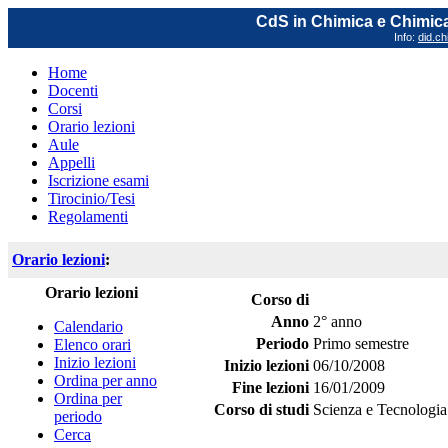
CdS in Chimica e Chimica
Info:
did.ch
Home
Docenti
Corsi
Orario lezioni
Aule
Appelli
Iscrizione esami
Tirocinio/Tesi
Regolamenti
Orario lezioni
:
Orario lezioni
Corso di
Anno
2° anno
Calendario
Periodo
Primo semestre
Elenco orari
Inizio lezioni
Inizio lezioni
06/10/2008
Ordina per anno
Fine lezioni
16/01/2009
Ordina per
Corso di studi
Scienza e Tecnologia
periodo
Cerca