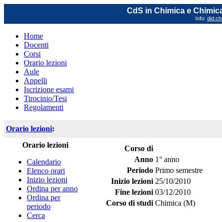
CdS in Chimica e Chimica
Info:
did.ch
Home
Docenti
Corsi
Orario lezioni
Aule
Appelli
Iscrizione esami
Tirocinio/Tesi
Regolamenti
Orario lezioni
:
Orario lezioni
Corso di
Anno
1° anno
Calendario
Periodo
Primo semestre
Elenco orari
Inizio lezioni
Inizio lezioni
25/10/2010
Ordina per anno
Fine lezioni
03/12/2010
Ordina per
Corso di studi
Chimica (M)
periodo
Cerca