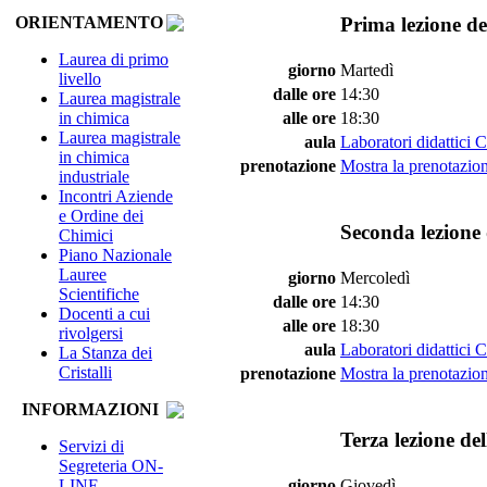
Prima lezione de
ORIENTAMENTO
Laurea di primo
giorno
Martedì
livello
dalle ore
14:30
Laurea magistrale
in chimica
alle ore
18:30
Laurea magistrale
aula
Laboratori didattici 
in chimica
prenotazione
Mostra la prenotazion
industriale
Incontri Aziende
e Ordine dei
Seconda lezione 
Chimici
Piano Nazionale
Lauree
giorno
Mercoledì
Scientifiche
dalle ore
14:30
Docenti a cui
alle ore
18:30
rivolgersi
aula
Laboratori didattici 
La Stanza dei
Cristalli
prenotazione
Mostra la prenotazion
INFORMAZIONI
Terza lezione de
Servizi di
Segreteria ON-
LINE
giorno
Giovedì