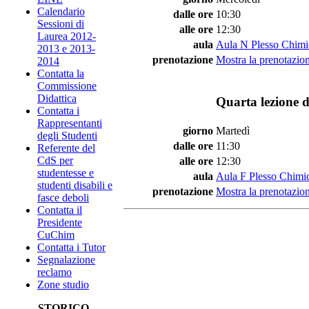
Calendario
dalle ore
10:30
Sessioni di
alle ore
12:30
Laurea 2012-
aula
Aula N Plesso Chimi
2013 e 2013-
prenotazione
Mostra la prenotazion
2014
Contatta la
Commissione
Didattica
Quarta lezione d
Contatta i
Rappresentanti
giorno
Martedì
degli Studenti
dalle ore
11:30
Referente del
CdS per
alle ore
12:30
studentesse e
aula
Aula F Plesso Chimi
studenti disabili e
prenotazione
Mostra la prenotazion
fasce deboli
Contatta il
Presidente
CuChim
Contatta i Tutor
Segnalazione
reclamo
Zone studio
STORICO