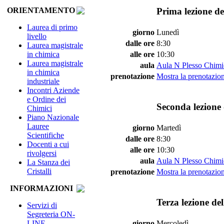
Prima lezione de
ORIENTAMENTO
Laurea di primo
giorno
Lunedì
livello
dalle ore
8:30
Laurea magistrale
in chimica
alle ore
10:30
Laurea magistrale
aula
Aula N Plesso Chimi
in chimica
prenotazione
Mostra la prenotazion
industriale
Incontri Aziende
e Ordine dei
Seconda lezione 
Chimici
Piano Nazionale
Lauree
giorno
Martedì
Scientifiche
dalle ore
8:30
Docenti a cui
alle ore
10:30
rivolgersi
aula
Aula N Plesso Chimi
La Stanza dei
Cristalli
prenotazione
Mostra la prenotazion
INFORMAZIONI
Terza lezione de
Servizi di
Segreteria ON-
LINE
giorno
Mercoledì