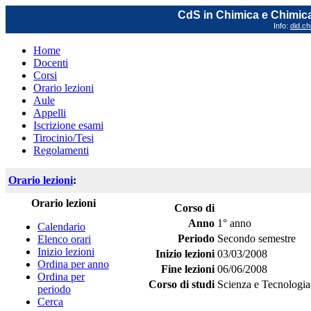
CdS in Chimica e Chimica
Info:
did.ch
Home
Docenti
Corsi
Orario lezioni
Aule
Appelli
Iscrizione esami
Tirocinio/Tesi
Regolamenti
Orario lezioni
:
Orario lezioni
Corso di
Anno
1° anno
Calendario
Periodo
Secondo semestre
Elenco orari
Inizio lezioni
Inizio lezioni
03/03/2008
Ordina per anno
Fine lezioni
06/06/2008
Ordina per
Corso di studi
Scienza e Tecnologia
periodo
Cerca