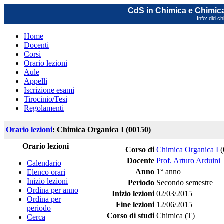
CdS in Chimica e Chimica
Info:
did.ch
Home
Docenti
Corsi
Orario lezioni
Aule
Appelli
Iscrizione esami
Tirocinio/Tesi
Regolamenti
Orario lezioni
: Chimica Organica I (00150)
Orario lezioni
Corso di
Chimica Organica I
(
Docente
Prof. Arturo Arduini
Calendario
Anno
1° anno
Elenco orari
Inizio lezioni
Periodo
Secondo semestre
Ordina per anno
Inizio lezioni
02/03/2015
Ordina per
Fine lezioni
12/06/2015
periodo
Corso di studi
Chimica (T)
Cerca