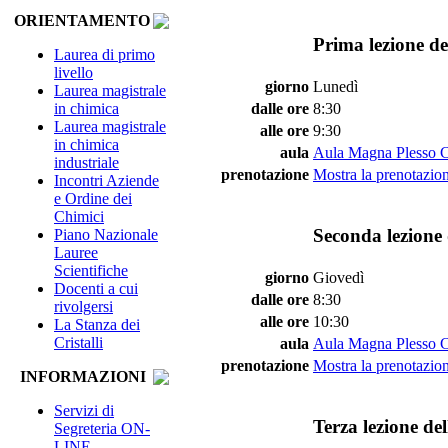
ORIENTAMENTO
Prima lezione de
Laurea di primo
livello
giorno
Lunedì
Laurea magistrale
in chimica
dalle ore
8:30
Laurea magistrale
alle ore
9:30
in chimica
aula
Aula Magna Plesso 
industriale
prenotazione
Mostra la prenotazion
Incontri Aziende
e Ordine dei
Chimici
Seconda lezione 
Piano Nazionale
Lauree
Scientifiche
giorno
Giovedì
Docenti a cui
dalle ore
8:30
rivolgersi
alle ore
10:30
La Stanza dei
Cristalli
aula
Aula Magna Plesso 
prenotazione
Mostra la prenotazion
INFORMAZIONI
Servizi di
Terza lezione de
Segreteria ON-
LINE