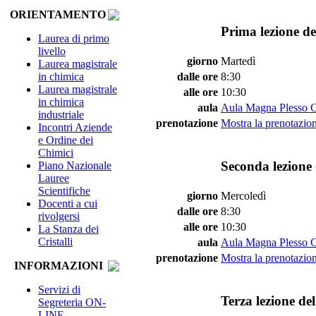
ORIENTAMENTO
Prima lezione de
Laurea di primo
livello
giorno
Martedì
Laurea magistrale
in chimica
dalle ore
8:30
Laurea magistrale
alle ore
10:30
in chimica
aula
Aula Magna Plesso 
industriale
prenotazione
Mostra la prenotazion
Incontri Aziende
e Ordine dei
Chimici
Seconda lezione 
Piano Nazionale
Lauree
Scientifiche
giorno
Mercoledì
Docenti a cui
dalle ore
8:30
rivolgersi
alle ore
10:30
La Stanza dei
Cristalli
aula
Aula Magna Plesso 
prenotazione
Mostra la prenotazion
INFORMAZIONI
Servizi di
Terza lezione de
Segreteria ON-
LINE