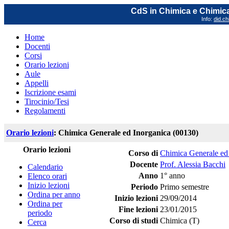
CdS in Chimica e Chimica
Info:
did.ch
Home
Docenti
Corsi
Orario lezioni
Aule
Appelli
Iscrizione esami
Tirocinio/Tesi
Regolamenti
Orario lezioni
: Chimica Generale ed Inorganica (00130)
Orario lezioni
Corso di
Chimica Generale ed
Docente
Prof. Alessia Bacchi
Calendario
Anno
1° anno
Elenco orari
Inizio lezioni
Periodo
Primo semestre
Ordina per anno
Inizio lezioni
29/09/2014
Ordina per
Fine lezioni
23/01/2015
periodo
Corso di studi
Chimica (T)
Cerca