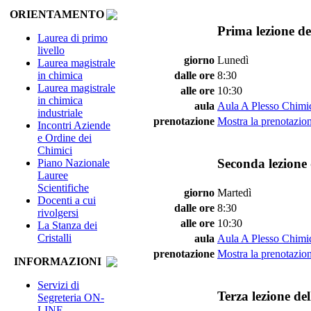
ORIENTAMENTO
Prima lezione de
Laurea di primo
livello
giorno
Lunedì
Laurea magistrale
in chimica
dalle ore
8:30
Laurea magistrale
alle ore
10:30
in chimica
aula
Aula A Plesso Chimi
industriale
prenotazione
Mostra la prenotazion
Incontri Aziende
e Ordine dei
Chimici
Seconda lezione 
Piano Nazionale
Lauree
Scientifiche
giorno
Martedì
Docenti a cui
dalle ore
8:30
rivolgersi
alle ore
10:30
La Stanza dei
Cristalli
aula
Aula A Plesso Chimi
prenotazione
Mostra la prenotazion
INFORMAZIONI
Servizi di
Terza lezione de
Segreteria ON-
LINE