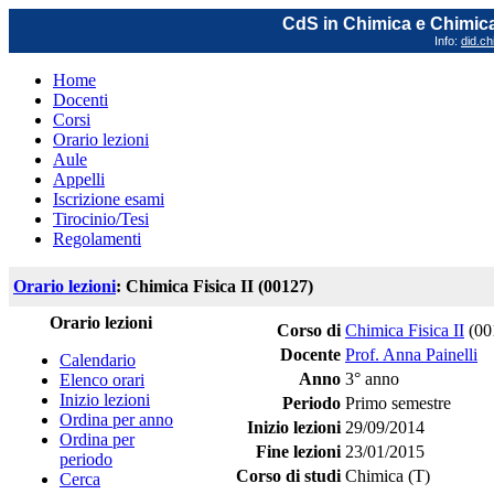
CdS in Chimica e Chimica
Info:
did.ch
Home
Docenti
Corsi
Orario lezioni
Aule
Appelli
Iscrizione esami
Tirocinio/Tesi
Regolamenti
Orario lezioni
: Chimica Fisica II (00127)
Orario lezioni
Corso di
Chimica Fisica II
(00
Docente
Prof. Anna Painelli
Calendario
Anno
3° anno
Elenco orari
Inizio lezioni
Periodo
Primo semestre
Ordina per anno
Inizio lezioni
29/09/2014
Ordina per
Fine lezioni
23/01/2015
periodo
Corso di studi
Chimica (T)
Cerca