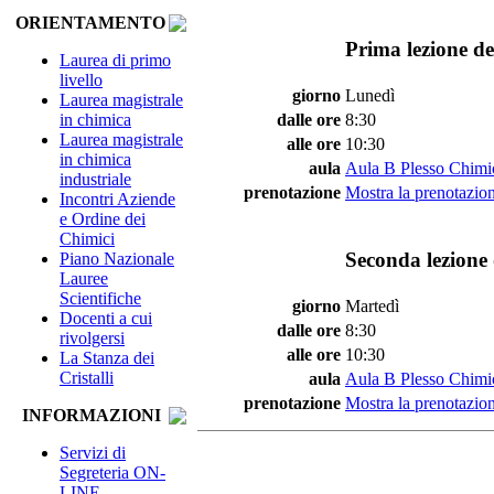
ORIENTAMENTO
Prima lezione de
Laurea di primo
livello
giorno
Lunedì
Laurea magistrale
in chimica
dalle ore
8:30
Laurea magistrale
alle ore
10:30
in chimica
aula
Aula B Plesso Chimi
industriale
prenotazione
Mostra la prenotazion
Incontri Aziende
e Ordine dei
Chimici
Seconda lezione 
Piano Nazionale
Lauree
Scientifiche
giorno
Martedì
Docenti a cui
dalle ore
8:30
rivolgersi
alle ore
10:30
La Stanza dei
Cristalli
aula
Aula B Plesso Chimi
prenotazione
Mostra la prenotazion
INFORMAZIONI
Servizi di
Segreteria ON-
LINE