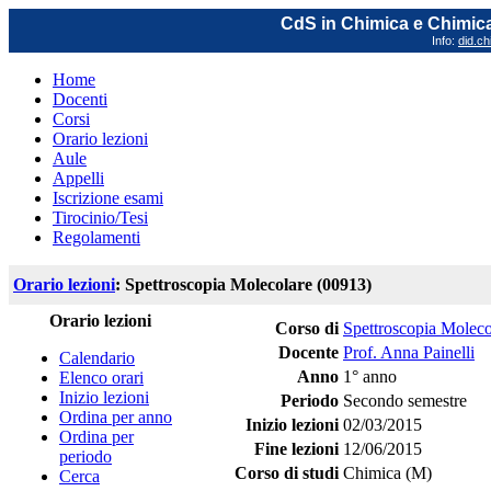
CdS in Chimica e Chimica
Info:
did.ch
Home
Docenti
Corsi
Orario lezioni
Aule
Appelli
Iscrizione esami
Tirocinio/Tesi
Regolamenti
Orario lezioni
: Spettroscopia Molecolare (00913)
Orario lezioni
Corso di
Spettroscopia Moleco
Docente
Prof. Anna Painelli
Calendario
Anno
1° anno
Elenco orari
Inizio lezioni
Periodo
Secondo semestre
Ordina per anno
Inizio lezioni
02/03/2015
Ordina per
Fine lezioni
12/06/2015
periodo
Corso di studi
Chimica (M)
Cerca