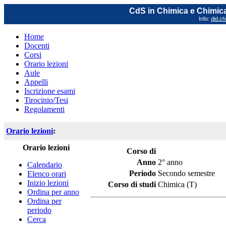
CdS in Chimica e Chimica
Info:
did.ch
Home
Docenti
Corsi
Orario lezioni
Aule
Appelli
Iscrizione esami
Tirocinio/Tesi
Regolamenti
Orario lezioni
:
Orario lezioni
Corso di
Anno
2° anno
Calendario
Periodo
Secondo semestre
Elenco orari
Inizio lezioni
Corso di studi
Chimica (T)
Ordina per anno
Ordina per
periodo
Cerca