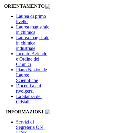
ORIENTAMENTO
Laurea di primo
livello
Laurea magistrale
in chimica
Laurea magistrale
in chimica
industriale
Incontri Aziende
e Ordine dei
Chimici
Piano Nazionale
Lauree
Scientifiche
Docenti a cui
rivolgersi
La Stanza dei
Cristalli
INFORMAZIONI
Servizi di
Segreteria ON-
LINE