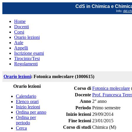
CdS in Chimica e Chimica
Info:
did.ch
Home
Docenti
Corsi
Orario lezioni
Aule
Appelli
Iscrizione esami
Tirocinio/Tesi
Regolamenti
Orario lezioni
: Fotonica molecolare (1000615)
Orario lezioni
Corso di
Fotonica molecolare
Docente
Prof. Francesca Tere
Calendario
Anno
2° anno
Elenco orari
Inizio lezioni
Periodo
Primo semestre
Ordina per anno
Inizio lezioni
29/09/2014
Ordina per
Fine lezioni
23/01/2015
periodo
Corso di studi
Chimica (M)
Cerca