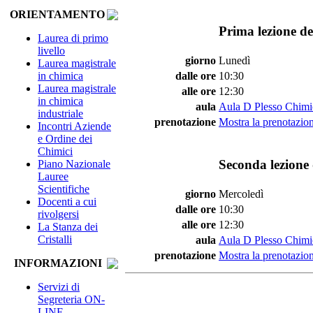
ORIENTAMENTO
Prima lezione de
Laurea di primo
livello
giorno
Lunedì
Laurea magistrale
in chimica
dalle ore
10:30
Laurea magistrale
alle ore
12:30
in chimica
aula
Aula D Plesso Chimi
industriale
prenotazione
Mostra la prenotazion
Incontri Aziende
e Ordine dei
Chimici
Seconda lezione 
Piano Nazionale
Lauree
Scientifiche
giorno
Mercoledì
Docenti a cui
dalle ore
10:30
rivolgersi
alle ore
12:30
La Stanza dei
Cristalli
aula
Aula D Plesso Chimi
prenotazione
Mostra la prenotazion
INFORMAZIONI
Servizi di
Segreteria ON-
LINE