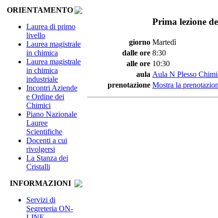
ORIENTAMENTO
Prima lezione de
Laurea di primo
livello
giorno
Martedì
Laurea magistrale
in chimica
dalle ore
8:30
Laurea magistrale
alle ore
10:30
in chimica
aula
Aula N Plesso Chimi
industriale
prenotazione
Mostra la prenotazion
Incontri Aziende
e Ordine dei
Chimici
Piano Nazionale
Lauree
Scientifiche
Docenti a cui
rivolgersi
La Stanza dei
Cristalli
INFORMAZIONI
Servizi di
Segreteria ON-
LINE