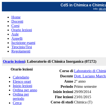
CdS in Chimica e Chimica
Info:
did.ch
Home
Docenti
Corsi
Orario lezioni
Aule
Appelli
Iscrizione esami
Tirocinio/Tesi
Regolamenti
Orario lezioni
: Laboratorio di Chimica Inorganica (07272)
Orario lezioni
Corso di
Laboratorio di Chimi
Docente
Dott. Luciano March
Calendario
Anno
2° anno
Elenco orari
Inizio lezioni
Periodo
Primo semestre
Ordina per anno
Inizio lezioni
29/09/2014
Ordina per
Fine lezioni
23/01/2015
periodo
Corso di studi
Chimica (T)
Cerca