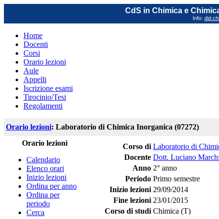
CdS in Chimica e Chimica
Info:
did.ch
Home
Docenti
Corsi
Orario lezioni
Aule
Appelli
Iscrizione esami
Tirocinio/Tesi
Regolamenti
Orario lezioni
: Laboratorio di Chimica Inorganica (07272)
Orario lezioni
Corso di
Laboratorio di Chimi
Docente
Dott. Luciano March
Calendario
Anno
2° anno
Elenco orari
Inizio lezioni
Periodo
Primo semestre
Ordina per anno
Inizio lezioni
29/09/2014
Ordina per
Fine lezioni
23/01/2015
periodo
Corso di studi
Chimica (T)
Cerca