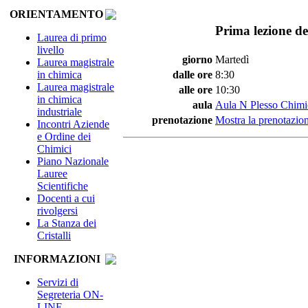
ORIENTAMENTO
Prima lezione de
Laurea di primo
livello
giorno
Martedì
Laurea magistrale
in chimica
dalle ore
8:30
Laurea magistrale
alle ore
10:30
in chimica
aula
Aula N Plesso Chimi
industriale
prenotazione
Mostra la prenotazion
Incontri Aziende
e Ordine dei
Chimici
Piano Nazionale
Lauree
Scientifiche
Docenti a cui
rivolgersi
La Stanza dei
Cristalli
INFORMAZIONI
Servizi di
Segreteria ON-
LINE