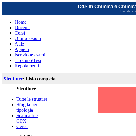
CdS in Chimica e Chimica
Info:
did.ch
Home
Docenti
Corsi
Orario lezioni
Aule
Appelli
Iscrizione esami
Tirocinio/Tesi
Regolamenti
Strutture
: Lista completa
Strutture
Tutte le strutture
Sfoglia per
tipologia
Scarica file
GPX
Cerca