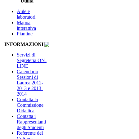
Utilità
Aule e
laboratori
Mappa
interattiva
Piantine
INFORMAZIONI
Servizi di
Segreteria ON-
LINE
Calendario
Sessioni di
Laurea 2012-
2013 e 2013-
2014
Contatta la
Commissione
Didattica
Contatta i
Rappresentanti
degli Studenti
Referente del
CdS per