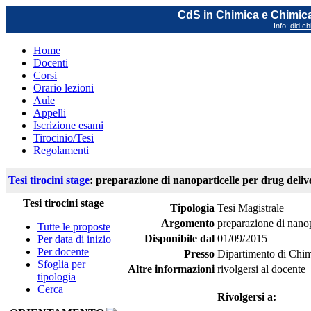
CdS in Chimica e Chimica
Info:
did.ch
Home
Docenti
Corsi
Orario lezioni
Aule
Appelli
Iscrizione esami
Tirocinio/Tesi
Regolamenti
Tesi tirocini stage
: preparazione di nanoparticelle per drug deliv
Tesi tirocini stage
Tipologia
Tesi Magistrale
Argomento
preparazione di nanop
Tutte le proposte
Disponibile dal
01/09/2015
Per data di inizio
Per docente
Presso
Dipartimento di Chi
Sfoglia per
Altre informazioni
rivolgersi al docente
tipologia
Cerca
Rivolgersi a: