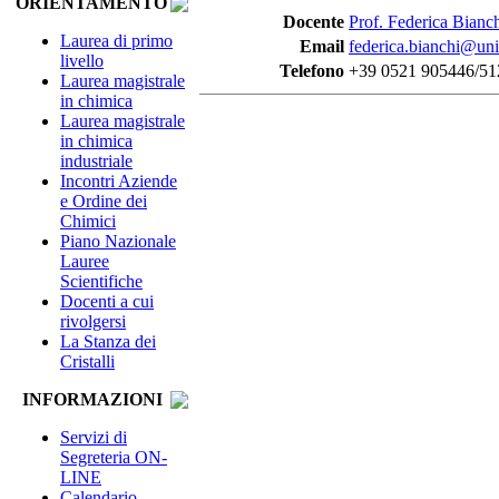
ORIENTAMENTO
Docente
Prof. Federica Bianc
Laurea di primo
Email
federica.bianchi@unip
livello
Telefono
+39 0521 905446/51
Laurea magistrale
in chimica
Laurea magistrale
in chimica
industriale
Incontri Aziende
e Ordine dei
Chimici
Piano Nazionale
Lauree
Scientifiche
Docenti a cui
rivolgersi
La Stanza dei
Cristalli
INFORMAZIONI
Servizi di
Segreteria ON-
LINE
Calendario