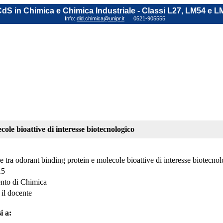
dS in Chimica e Chimica Industriale - Classi L27, LM54 e L
Info:
did.chimica@unipr.it
0521-905555
cole bioattive di interesse biotecnologico
e tra odorant binding protein e molecole bioattive di interesse biotecno
15
nto di Chimica
 il docente
i a: