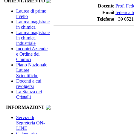
ORIENTAMENTO
Docente
Prof. Fed
Laurea di primo
Email
federica.
livello
Telefono
+39 0521
Laurea magistrale
in chimica
Laurea magistrale
in chimica
industriale
Incontri Aziende
e Ordine dei
Chimici
Piano Nazionale
Lauree
Scientifiche
Docenti a cui
rivolgersi
La Stanza dei
Cristalli
INFORMAZIONI
Servizi di
Segreteria ON-
LINE
Calendario