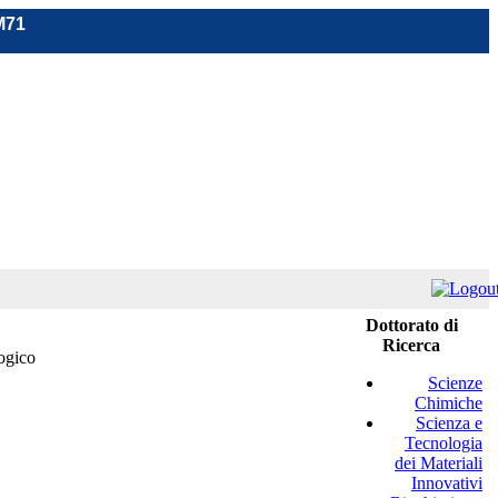
M71
Dottorato di
Ricerca
logico
Scienze
Chimiche
Scienza e
Tecnologia
dei Materiali
Innovativi