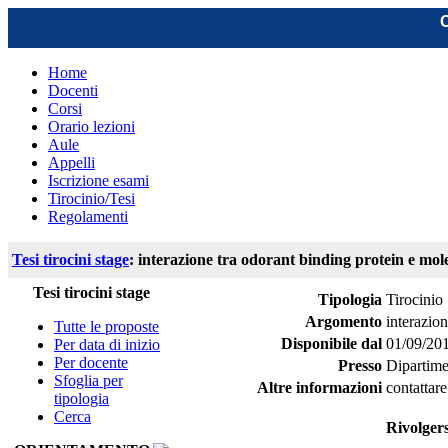
C
Home
Docenti
Corsi
Orario lezioni
Aule
Appelli
Iscrizione esami
Tirocinio/Tesi
Regolamenti
Tesi tirocini stage
: interazione tra odorant binding protein e mole
Tesi tirocini stage
Tipologia
Tirocinio
Argomento
interazion
Tutte le proposte
Disponibile dal
01/09/20
Per data di inizio
Per docente
Presso
Dipartime
Sfoglia per
Altre informazioni
contattare
tipologia
Cerca
Rivolgers