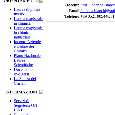
ORIENTAMENTO
Docente
Prof. Federica Bianc
Laurea di primo
Email
federica.bianchi@unip
livello
Telefono
+39 0521 905446/51
Laurea magistrale
in chimica
Laurea magistrale
in chimica
industriale
Incontri Aziende
e Ordine dei
Chimici
Piano Nazionale
Lauree
Scientifiche
Docenti a cui
rivolgersi
La Stanza dei
Cristalli
INFORMAZIONI
Servizi di
Segreteria ON-
LINE
Calendario