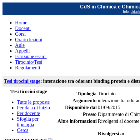
CdS in Chimica e Chimica
Info:
did.ch
Home
Docenti
Corsi
Orario lezioni
Aule
Appelli
Iscrizione esami
Tirocinio/Tesi
Regolamenti
Tesi tirocini stage
: interazione tra odorant binding protein e dist
Tesi tirocini stage
Tipologia
Tirocinio
Argomento
interazione tra odoran
Tutte le proposte
Disponibile dal
01/09/2015
Per data di inizio
Per docente
Presso
Dipartimento di Chi
Sfoglia per
Altre informazioni
Rivolgersi al docente
tipologia
Cerca
Rivolgersi a: