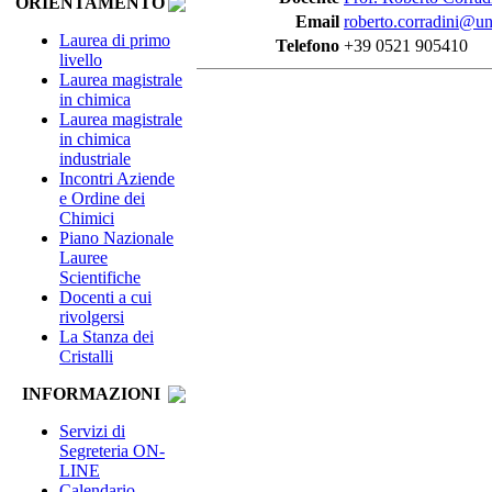
ORIENTAMENTO
Email
roberto.corradini@uni
Laurea di primo
Telefono
+39 0521 905410
livello
Laurea magistrale
in chimica
Laurea magistrale
in chimica
industriale
Incontri Aziende
e Ordine dei
Chimici
Piano Nazionale
Lauree
Scientifiche
Docenti a cui
rivolgersi
La Stanza dei
Cristalli
INFORMAZIONI
Servizi di
Segreteria ON-
LINE
Calendario