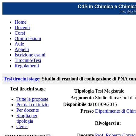
CdS in Chimica e Chimica
Info:
did.ch
Home
Docenti
Corsi
Orario lezioni
Aule
Appelli
Iscrizione esami
Tirocinio/Tesi
Regolamenti
Tesi tirocini stage
: Studio di reazioni di coniugazione di PNA con 
Tesi tirocini stage
Tipologia
Tesi Magistrale
Argomento
Studio di reazioni di
Tutte le proposte
Disponibile dal
01/09/2015
Per data di inizio
Per docente
Presso
Dipartimento di Chim
Sfoglia per
tipologia
Rivolgersi a:
Cerca
Docente
Prof. Roberto Corrad